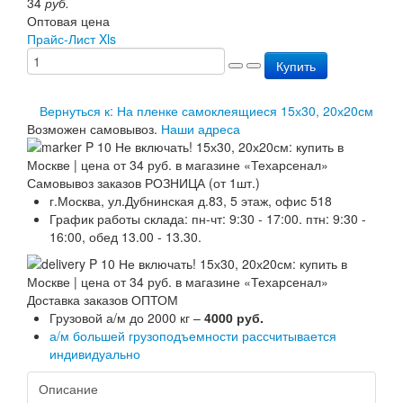
34
руб.
Перезарядка ОП
Оптовая цена
Перезарядка ОУ
Прайс-Лист Xls
Перезарядка ОВП
Купить
Доставка
Оплата
Гарантии
Вернуться к: На пленке самоклеящиеся 15х30, 20х20см
О нас
Возможен самовывоз.
Наши адреса
Статьи
Публичная оферта
Сертификаты
Самовывоз заказов РОЗНИЦА (от 1шт.)
Вопрос-Ответ
г.Москва, ул.Дубнинская д.83, 5 этаж, офис 518
Контакты
График работы склада: пн-чт: 9:30 - 17:00. птн: 9:30 -
16:00, обед 13.00 - 13.30.
Доставка заказов ОПТОМ
Грузовой а/м до 2000 кг –
4000 руб.
а/м большей грузоподъемности рассчитывается
индивидуально
Описание