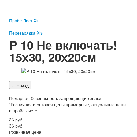
Пожарное оборудование
Перезарядка
Прайс-Лист Xls
Перезарядка ОП
Перезарядка ОУ
Перезарядка Xls
Перезарядка ОВП
P 10 Не включать!
Доставка
15х30, 20х20см
Оплата
Гарантии
О нас
Статьи
Публичная оферта
Пожарная безопасность запрещающие знаки
Сертификаты
*Розничная и оптовая цены примерные, актуальные цены
Вопрос-Ответ
в прайс-листе.
Контакты
36
руб.
36
руб.
Пожарное оборудование
Розничная цена
Перезарядка