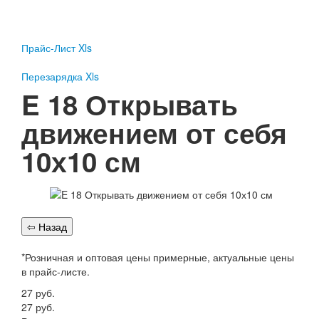
Пожарное оборудование
Перезарядка
Прайс-Лист Xls
Перезарядка ОП
Перезарядка ОУ
Перезарядка Xls
Перезарядка ОВП
E 18 Открывать
Доставка
движением от себя
Оплата
10х10 см
Гарантии
О нас
Статьи
Публичная оферта
Сертификаты
Вопрос-Ответ
*Розничная и оптовая цены примерные, актуальные цены
в прайс-листе.
Контакты
27
руб.
Пожарное оборудование
27
руб.
Перезарядка