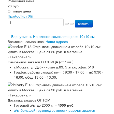
Розничная цена
Перезарядка ОП
26
руб.
Перезарядка ОУ
Оптовая цена
Перезарядка ОВП
Прайс-Лист Xls
Доставка
Купить
Оплата
Гарантии
О нас
Вернуться к: На пленке самоклеящиеся 10х10 см
Статьи
Возможен самовывоз.
Наши адреса
Публичная оферта
Сертификаты
Вопрос-Ответ
Контакты
Самовывоз заказов РОЗНИЦА (от 1шт.)
г.Москва, ул.Дубнинская д.83, 5 этаж, офис 518
График работы склада: пн-чт: 9:30 - 17:00. птн: 9:30 -
16:00, обед 13.00 - 13.30.
Доставка заказов ОПТОМ
Грузовой а/м до 2000 кг –
4000 руб.
а/м большей грузоподъемности рассчитывается