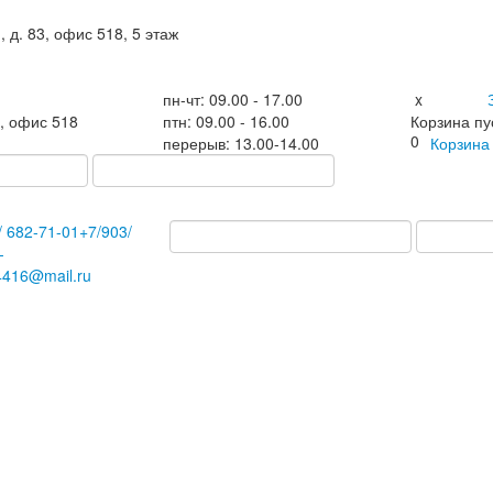
, д. 83, офис 518, 5 этаж
пн-чт: 09.00 - 17.00
x
3, офис 518
птн: 09.00 - 16.00
Корзина пу
0
перерыв: 13.00-14.00
Корзин
/
682-71-01
+7
/903/
-
4416@mail.ru