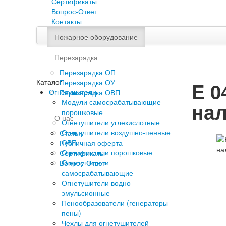
Сертификаты
Вопрос-Ответ
Контакты
Пожарное оборудование
Перезарядка
Перезарядка ОП
Каталог
Перезарядка ОУ
E 0
Огнетушители
Перезарядка ОВП
Модули самосрабатывающие
нал
порошковые
О нас
Огнетушители углекислотные
Огнетушители воздушно-пенные
Статьи
ОВП
Публичная оферта
Огнетушители порошковые
Сертификаты
Огнетушители
Вопрос-Ответ
самосрабатывающие
Огнетушители водно-
эмульсионные
Пенообразователи (генераторы
пены)
Чехлы для огнетушителей -