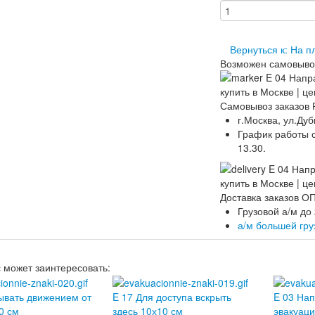
Вернуться к: На 
Возможен самовыво
Самовывоз заказов 
г.Москва, ул.Дуб
График работы ск
13.30.
Доставка заказов 
Грузовой а/м до
а/м большей гр
с может заинтересовать:
ывать движением от
E 17 Для доступа вскрыть
E 03 Нап
0 см
здесь 10х10 см
эвакуац