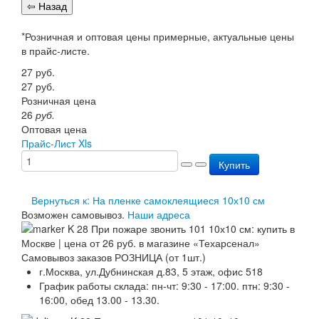
Перезарядка ОП
Перезарядка ОУ
*Розничная и оптовая цены примерные, актуальные цены
Перезарядка ОВП
в прайс-листе.
Доставка
Оплата
27
руб.
Гарантии
27
руб.
О нас
Розничная цена
Статьи
26
руб.
Публичная оферта
Оптовая цена
Сертификаты
Прайс-Лист Xls
Вопрос-Ответ
Купить
Контакты
Вернуться к: На пленке самоклеящиеся 10х10 см
Возможен самовывоз.
Наши адреса
Самовывоз заказов РОЗНИЦА (от 1шт.)
г.Москва, ул.Дубнинская д.83, 5 этаж, офис 518
График работы склада: пн-чт: 9:30 - 17:00. птн: 9:30 -
16:00, обед 13.00 - 13.30.