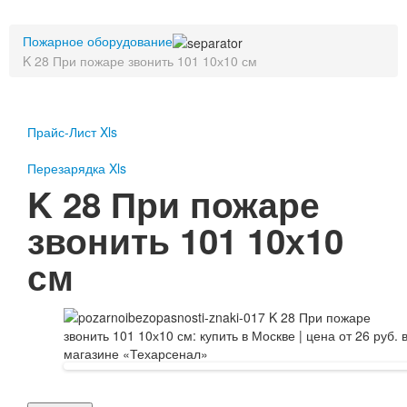
Пожарное оборудование
Пожарное оборудование
Перезарядка
K 28 При пожаре звонить 101 10х10 см
Перезарядка ОП
Перезарядка ОУ
Перезарядка ОВП
Доставка
Прайс-Лист Xls
Оплата
Перезарядка Xls
K 28 При пожаре
Гарантии
звонить 101 10х10
О нас
см
Статьи
Публичная оферта
Сертификаты
Вопрос-Ответ
Контакты
Пожарное оборудование
Перезарядка