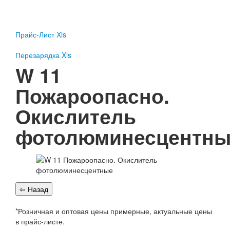
Пожарное оборудование
Перезарядка
Прайс-Лист Xls
Перезарядка ОП
Перезарядка ОУ
Перезарядка Xls
Перезарядка ОВП
W 11
Доставка
Пожароопасно.
Оплата
Окислитель
Гарантии
фотолюминесцентны
О нас
Статьи
Публичная оферта
Сертификаты
Вопрос-Ответ
Контакты
*Розничная и оптовая цены примерные, актуальные цены
Пожарное оборудование
в прайс-листе.
Перезарядка