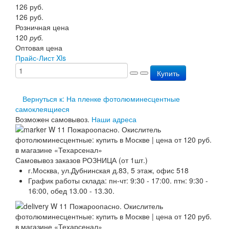
126
руб.
Перезарядка ОП
126
руб.
Перезарядка ОУ
Розничная цена
Перезарядка ОВП
120
руб.
Доставка
Оптовая цена
Оплата
Прайс-Лист Xls
Гарантии
О нас
Купить
Статьи
Публичная оферта
Вернуться к: На пленке фотолюминесцентные
Сертификаты
самоклеящиеся
Вопрос-Ответ
Возможен самовывоз.
Наши адреса
Контакты
Самовывоз заказов РОЗНИЦА (от 1шт.)
г.Москва, ул.Дубнинская д.83, 5 этаж, офис 518
График работы склада: пн-чт: 9:30 - 17:00. птн: 9:30 -
16:00, обед 13.00 - 13.30.