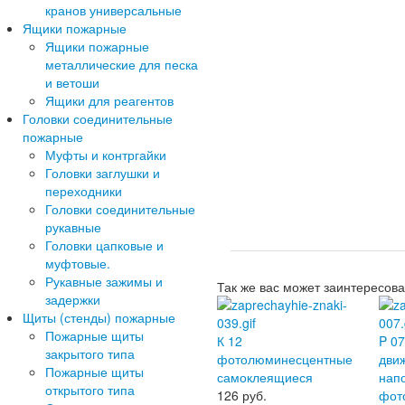
кранов универсальные
Ящики пожарные
Ящики пожарные
металлические для песка
и ветоши
Ящики для реагентов
Головки соединительные
пожарные
Муфты и контргайки
Головки заглушки и
переходники
Головки соединительные
рукавные
Головки цапковые и
муфтовые.
Рукавные зажимы и
Так же вас может заинтересова
задержки
Щиты (стенды) пожарные
Пожарные щиты
К 12
P 0
закрытого типа
фотолюминесцентные
дви
Пожарные щиты
самоклеящиеся
нап
открытого типа
126
руб.
фот