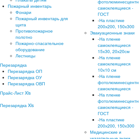
фотолюминесцент
Пожарный инвентарь
самоклеящиеся -
Фонари
ГОСТ
Пожарный инвентарь для
-
На пластике
щита
200х200, 150х300
Противопожарное
Эвакуационные знаки
полотно
-
На пленке
Пожарно-спасательное
самоклеящиеся
оборудование
15х30, 20х20см
Лестницы
-
На пленке
самоклеящиеся
Перезарядка
10х10 см
Перезарядка ОП
-
На пленке
Перезарядка ОУ
фотолюминесцент
Перезарядка ОВП
самоклеящиеся
Прайс-Лист Xls
-
На пленке
фотолюминесцент
Перезарядка Xls
самоклеящиеся -
ГОСТ
-
На пластике
200х200, 150х300
Медицинские и
указательные знаки