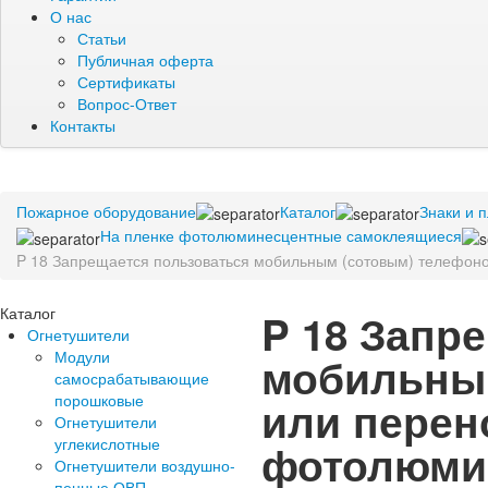
О нас
Статьи
Публичная оферта
Сертификаты
Вопрос-Ответ
Контакты
Пожарное оборудование
Каталог
Знаки и 
На пленке фотолюминесцентные самоклеящиеся
P 18 Запрещается пользоваться мобильным (сотовым) телефо
Каталог
P 18 Запр
Огнетушители
Модули
мобильны
самосрабатывающие
порошковые
или перен
Огнетушители
углекислотные
фотолюми
Огнетушители воздушно-
пенные ОВП