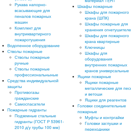
материал ТЕНТ
Рукава напорно-
Шкафы пожарные
всасывающие для
Шкафы для пожарного
пеналов пожарных
крана (ШПК)
машин
Шкафы пожарные для
Комплект для
хранения огнетушител
внутриквартирного
Шкафы для пожарного
пожаротушения
крана квартирные
Водопенное оборудование
Ключницы
Стволы пожарные
Шкафы для
Стволы пожарные
оборудования
ручные
внутренних пожарных
Стволы пожарные
кранов универсальные
профессиональныные
Ящики пожарные
Средства индивидуальной
Ящики пожарные
защиты
металлические для пес
Противогазы
и ветоши
гражданские
Ящики для реагентов
Самоспасатели
Головки соединительные
Пожарные гидранты
пожарные
Подземные стальные
Муфты и контргайки
гидранты (ГОСТ Р 53961-
Головки заглушки и
2010 д/у трубы 100 мм)
переходники