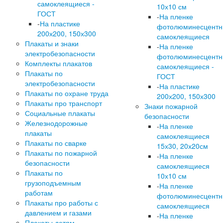
самоклеящиеся -
10х10 см
ГОСТ
-
На пленке
-
На пластике
фотолюминесцент
200х200, 150х300
самоклеящиеся
Плакаты и знаки
-
На пленке
электробезопасности
фотолюминесцент
Комплекты плакатов
самоклеящиеся -
Плакаты по
ГОСТ
электробезопасности
-
На пластике
Плакаты по охране труда
200х200, 150х300
Плакаты про транспорт
Знаки пожарной
Социальные плакаты
безопасности
Железнодорожные
-
На пленке
плакаты
самоклеящиеся
Плакаты по сварке
15х30, 20х20см
Плакаты по пожарной
-
На пленке
безопасности
самоклеящиеся
Плакаты по
10х10 см
грузоподъемным
-
На пленке
работам
фотолюминесцент
Плакаты про работы с
самоклеящиеся
давлением и газами
-
На пленке
Плакаты детям