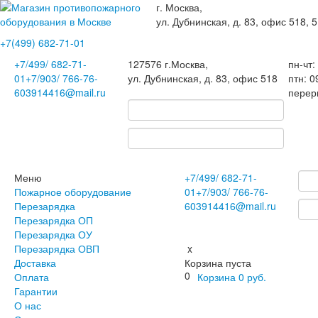
г. Москва,
ул. Дубнинская, д. 83, офис 518, 5
+7(499)
682-71-01
+7
/499/
682-71-
127576
г.Москва
,
пн-чт:
01
+7
/903/
766-76-
ул. Дубнинская, д. 83, офис 518
птн: 0
60
3914416@mail.ru
перер
Меню
+7
/499/
682-71-
Пожарное оборудование
01
+7
/903/
766-76-
Перезарядка
60
3914416@mail.ru
Перезарядка ОП
Перезарядка ОУ
Перезарядка ОВП
x
Доставка
Корзина пуста
0
Оплата
Корзина
0
руб.
Гарантии
О нас