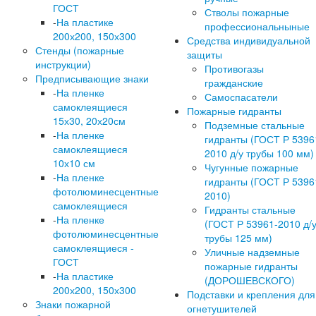
ГОСТ
Стволы пожарные
-
На пластике
профессиональныные
200х200, 150х300
Средства индивидуальной
Стенды (пожарные
защиты
инструкции)
Противогазы
Предписывающие знаки
гражданские
-
На пленке
Самоспасатели
самоклеящиеся
Пожарные гидранты
15х30, 20х20см
Подземные стальные
-
На пленке
гидранты (ГОСТ Р 5396
самоклеящиеся
2010 д/у трубы 100 мм)
10х10 см
Чугунные пожарные
-
На пленке
гидранты (ГОСТ Р 5396
фотолюминесцентные
2010)
самоклеящиеся
Гидранты стальные
-
На пленке
(ГОСТ Р 53961-2010 д/
фотолюминесцентные
трубы 125 мм)
самоклеящиеся -
Уличные надземные
ГОСТ
пожарные гидранты
-
На пластике
(ДОРОШЕВСКОГО)
200х200, 150х300
Подставки и крепления для
Знаки пожарной
огнетушителей