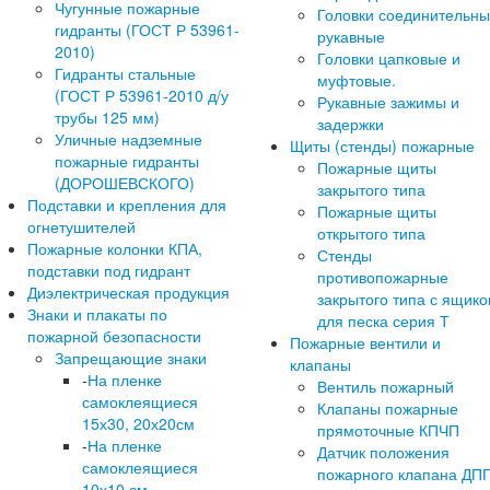
Чугунные пожарные
Головки соединительн
гидранты (ГОСТ Р 53961-
рукавные
2010)
Головки цапковые и
Гидранты стальные
муфтовые.
(ГОСТ Р 53961-2010 д/у
Рукавные зажимы и
трубы 125 мм)
задержки
Уличные надземные
Щиты (стенды) пожарные
пожарные гидранты
Пожарные щиты
(ДОРОШЕВСКОГО)
закрытого типа
Подставки и крепления для
Пожарные щиты
огнетушителей
открытого типа
Пожарные колонки КПА,
Стенды
подставки под гидрант
противопожарные
Диэлектрическая продукция
закрытого типа с ящик
Знаки и плакаты по
для песка серия Т
пожарной безопасности
Пожарные вентили и
Запрещающие знаки
клапаны
-
На пленке
Вентиль пожарный
самоклеящиеся
Клапаны пожарные
15х30, 20х20см
прямоточные КПЧП
-
На пленке
Датчик положения
самоклеящиеся
пожарного клапана ДП
10х10 см