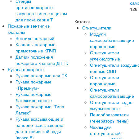
Стенды
сам
противопожарные
126
закрытого типа с ящиком
для песка серия Т
Каталог
Пожарные вентили и
Огнетушители
клапаны
Модули
Вентиль пожарный
самосрабатывающие
Клапаны пожарные
порошковые
прямоточные КПЧП
Огнетушители
Датчик положения
углекислотные
пожарного клапана ДППК
Огнетушители воздушн
Рукава пожарные
пенные ОВП
Рукава пожарные для ПК
Огнетушители
Рукава пожарные
порошковые
«Премиум»
Огнетушители
Рукава пожарные
самосрабатывающие
Латексированные
Огнетушители водно-
Рукава пожарные "Типа
эмульсионные
Латекс"
Пенообразователи
Рукава всасывающие и
(генераторы пены)
напорно-всасывающие
Чехлы для
для технической воды
огнетушителей -
(класс В)