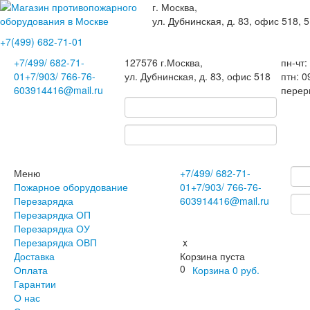
г. Москва,
ул. Дубнинская, д. 83, офис 518, 5
+7(499)
682-71-01
+7
/499/
682-71-
127576
г.Москва
,
пн-чт:
01
+7
/903/
766-76-
ул. Дубнинская, д. 83, офис 518
птн: 0
60
3914416@mail.ru
перер
Меню
+7
/499/
682-71-
Пожарное оборудование
01
+7
/903/
766-76-
Перезарядка
60
3914416@mail.ru
Перезарядка ОП
Перезарядка ОУ
Перезарядка ОВП
x
Доставка
Корзина пуста
0
Оплата
Корзина
0
руб.
Гарантии
О нас