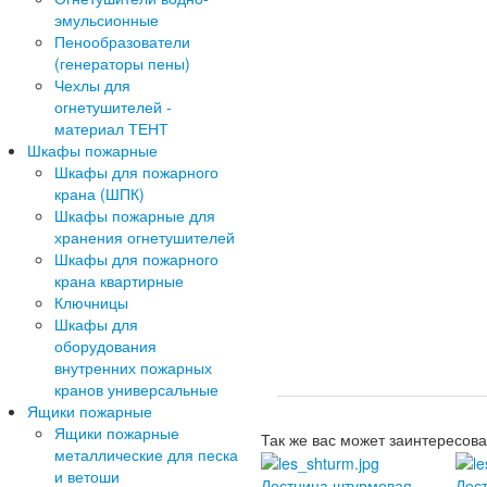
эмульсионные
Пенообразователи
(генераторы пены)
Чехлы для
огнетушителей -
материал ТЕНТ
Шкафы пожарные
Шкафы для пожарного
крана (ШПК)
Шкафы пожарные для
хранения огнетушителей
Шкафы для пожарного
крана квартирные
Ключницы
Шкафы для
оборудования
внутренних пожарных
кранов универсальные
Ящики пожарные
Ящики пожарные
Так же вас может заинтересова
металлические для песка
и ветоши
Лестница штурмовая
Лес