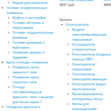
Ящики для реагентов
9637
руб.
888
Головки соединительные
пожарные
Муфты и контргайки
Каталог
Головки заглушки и
Огнетушители
переходники
Модули
Головки соединительные
самосрабатывающие
рукавные
порошковые
Головки цапковые и
Огнетушители
муфтовые.
углекислотные
Рукавные зажимы и
Огнетушители воздушн
задержки
пенные ОВП
Щиты (стенды) пожарные
Огнетушители
Пожарные щиты
порошковые
закрытого типа
Огнетушители
Пожарные щиты
самосрабатывающие
открытого типа
Огнетушители водно-
Стенды
эмульсионные
противопожарные
Пенообразователи
закрытого типа с ящиком
(генераторы пены)
для песка серия Т
Чехлы для
Пожарные вентили и
огнетушителей -