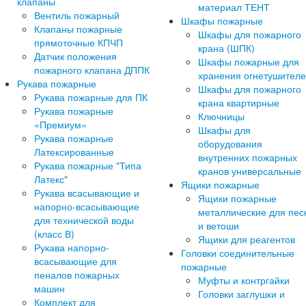
клапаны
материал ТЕНТ
Вентиль пожарный
Шкафы пожарные
Клапаны пожарные
Шкафы для пожарного
прямоточные КПЧП
крана (ШПК)
Датчик положения
Шкафы пожарные для
пожарного клапана ДППК
хранения огнетушител
Рукава пожарные
Шкафы для пожарного
Рукава пожарные для ПК
крана квартирные
Рукава пожарные
Ключницы
«Премиум»
Шкафы для
Рукава пожарные
оборудования
Латексированные
внутренних пожарных
Рукава пожарные "Типа
кранов универсальные
Латекс"
Ящики пожарные
Рукава всасывающие и
Ящики пожарные
напорно-всасывающие
металлические для пес
для технической воды
и ветоши
(класс В)
Ящики для реагентов
Рукава напорно-
Головки соединительные
всасывающие для
пожарные
пеналов пожарных
Муфты и контргайки
машин
Головки заглушки и
Комплект для