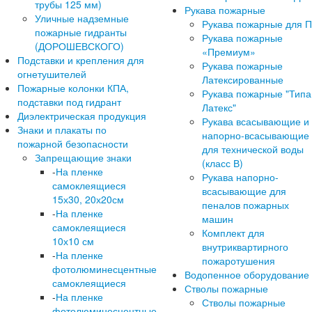
трубы 125 мм)
Рукава пожарные
Уличные надземные
Рукава пожарные для 
пожарные гидранты
Рукава пожарные
(ДОРОШЕВСКОГО)
«Премиум»
Подставки и крепления для
Рукава пожарные
огнетушителей
Латексированные
Пожарные колонки КПА,
Рукава пожарные "Типа
подставки под гидрант
Латекс"
Диэлектрическая продукция
Рукава всасывающие и
Знаки и плакаты по
напорно-всасывающие
пожарной безопасности
для технической воды
Запрещающие знаки
(класс В)
-
На пленке
Рукава напорно-
самоклеящиеся
всасывающие для
15х30, 20х20см
пеналов пожарных
-
На пленке
машин
самоклеящиеся
Комплект для
10х10 см
внутриквартирного
-
На пленке
пожаротушения
фотолюминесцентные
Водопенное оборудование
самоклеящиеся
Стволы пожарные
-
На пленке
Стволы пожарные
фотолюминесцентные