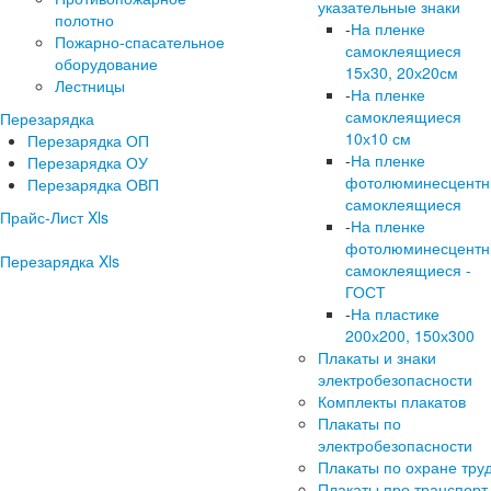
указательные знаки
полотно
-
На пленке
Пожарно-спасательное
самоклеящиеся
оборудование
15х30, 20х20см
Лестницы
-
На пленке
самоклеящиеся
Перезарядка
10х10 см
Перезарядка ОП
-
На пленке
Перезарядка ОУ
фотолюминесцент
Перезарядка ОВП
самоклеящиеся
Прайс-Лист Xls
-
На пленке
фотолюминесцент
Перезарядка Xls
самоклеящиеся -
ГОСТ
-
На пластике
200х200, 150х300
Плакаты и знаки
электробезопасности
Комплекты плакатов
Плакаты по
электробезопасности
Плакаты по охране тру
Плакаты про транспорт