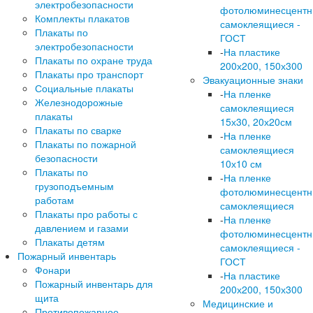
электробезопасности
фотолюминесцент
Комплекты плакатов
самоклеящиеся -
Плакаты по
ГОСТ
электробезопасности
-
На пластике
Плакаты по охране труда
200х200, 150х300
Плакаты про транспорт
Эвакуационные знаки
Социальные плакаты
-
На пленке
Железнодорожные
самоклеящиеся
плакаты
15х30, 20х20см
Плакаты по сварке
-
На пленке
Плакаты по пожарной
самоклеящиеся
безопасности
10х10 см
Плакаты по
-
На пленке
грузоподъемным
фотолюминесцент
работам
самоклеящиеся
Плакаты про работы с
-
На пленке
давлением и газами
фотолюминесцент
Плакаты детям
самоклеящиеся -
Пожарный инвентарь
ГОСТ
Фонари
-
На пластике
Пожарный инвентарь для
200х200, 150х300
щита
Медицинские и
Противопожарное