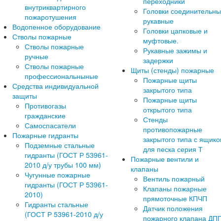
переходники
внутриквартирного
Головки соединительн
пожаротушения
рукавные
Водопенное оборудование
Головки цапковые и
Стволы пожарные
муфтовые.
Стволы пожарные
Рукавные зажимы и
ручные
задержки
Стволы пожарные
Щиты (стенды) пожарные
профессиональныные
Пожарные щиты
Средства индивидуальной
закрытого типа
защиты
Пожарные щиты
Противогазы
открытого типа
гражданские
Стенды
Самоспасатели
противопожарные
Пожарные гидранты
закрытого типа с ящик
Подземные стальные
для песка серия Т
гидранты (ГОСТ Р 53961-
Пожарные вентили и
2010 д/у трубы 100 мм)
клапаны
Чугунные пожарные
Вентиль пожарный
гидранты (ГОСТ Р 53961-
Клапаны пожарные
2010)
прямоточные КПЧП
Гидранты стальные
Датчик положения
(ГОСТ Р 53961-2010 д/у
пожарного клапана ДП