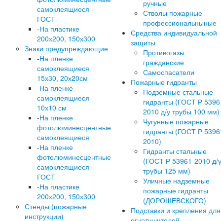
ручные
самоклеящиеся -
Стволы пожарные
ГОСТ
профессиональныные
-
На пластике
Средства индивидуальной
200х200, 150х300
защиты
Знаки предупреждающие
Противогазы
-
На пленке
гражданские
самоклеящиеся
Самоспасатели
15х30, 20х20см
Пожарные гидранты
-
На пленке
Подземные стальные
самоклеящиеся
гидранты (ГОСТ Р 5396
10х10 см
2010 д/у трубы 100 мм)
-
На пленке
Чугунные пожарные
фотолюминесцентные
гидранты (ГОСТ Р 5396
самоклеящиеся
2010)
-
На пленке
Гидранты стальные
фотолюминесцентные
(ГОСТ Р 53961-2010 д/
самоклеящиеся -
трубы 125 мм)
ГОСТ
Уличные надземные
-
На пластике
пожарные гидранты
200х200, 150х300
(ДОРОШЕВСКОГО)
Стенды (пожарные
Подставки и крепления для
инструкции)
огнетушителей