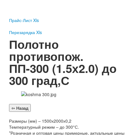
Пожарное оборудование
Перезарядка
Прайс-Лист Xls
Перезарядка ОП
Перезарядка ОУ
Перезарядка Xls
Перезарядка ОВП
Полотно
Доставка
противопож.
Оплата
ПП-300 (1.5х2.0) до
Гарантии
300 град,С
О нас
Статьи
Публичная оферта
Сертификаты
Вопрос-Ответ
Контакты
Размеры (мм) – 1500х2000х0,2
Температурный режим – до 300°С.
Пожарное оборудование
*Розничная и оптовая цены примерные, актуальные цены
Перезарядка