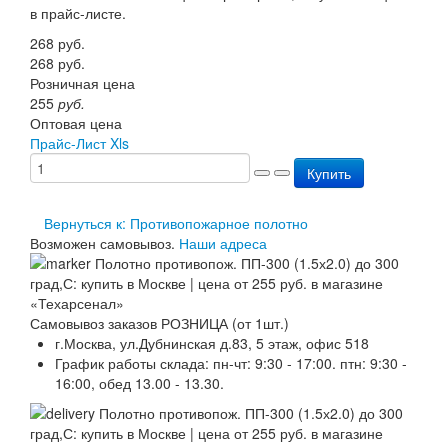
в прайс-листе.
Перезарядка ОП
Перезарядка ОУ
268
руб.
Перезарядка ОВП
268
руб.
Доставка
Розничная цена
Оплата
255
руб.
Гарантии
Оптовая цена
О нас
Прайс-Лист Xls
Статьи
Купить
Публичная оферта
Сертификаты
Вопрос-Ответ
Вернуться к: Противопожарное полотно
Контакты
Возможен самовывоз.
Наши адреса
Самовывоз заказов РОЗНИЦА (от 1шт.)
г.Москва, ул.Дубнинская д.83, 5 этаж, офис 518
График работы склада: пн-чт: 9:30 - 17:00. птн: 9:30 -
16:00, обед 13.00 - 13.30.