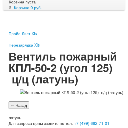
Корзина пуста
0
Корзина
0
руб.
Пожарное оборудование
Перезарядка
Прайс-Лист Xls
Перезарядка ОП
Перезарядка ОУ
Перезарядка Xls
Перезарядка ОВП
Вентиль пожарный
Доставка
КПЛ-50-2 (угол 125)
Оплата
ц/ц (латунь)
Гарантии
О нас
Статьи
Публичная оферта
Сертификаты
Вопрос-Ответ
латунь
Для запроса цены звоните по тел.
+7 (499) 682-71-01
Контакты