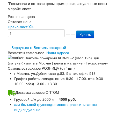
*Розничная и оптовая цены примерные, актуальные цены
Пожарное оборудование
в прайс-листе.
Перезарядка
Розничная цена
Перезарядка ОП
Оптовая цена
Перезарядка ОУ
Прайс-Лист Xls
Перезарядка ОВП
Доставка
Купить
Оплата
Гарантии
Вернуться к: Вентиль пожарный
О нас
Возможен самовывоз.
Наши адреса
Статьи
Публичная оферта
Сертификаты
Самовывоз заказов РОЗНИЦА (от 1шт.)
Вопрос-Ответ
г.Москва, ул.Дубнинская д.83, 5 этаж, офис 518
Контакты
График работы склада: пн-чт: 9:30 - 17:00. птн: 9:30 -
16:00, обед 13.00 - 13.30.
Доставка заказов ОПТОМ
Грузовой а/м до 2000 кг –
4000 руб.
а/м большей грузоподъемности рассчитывается
индивидуально