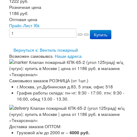
1222
руб.
Перезарядка ОП
Розничная цена
Перезарядка ОУ
1186
руб.
Перезарядка ОВП
Оптовая цена
Доставка
Прайс-Лист Xls
Оплата
Купить
Гарантии
О нас
Статьи
Вернуться к: Вентиль пожарный
Публичная оферта
Возможен самовывоз.
Наши адреса
Сертификаты
Вопрос-Ответ
Контакты
Самовывоз заказов РОЗНИЦА (от 1шт.)
г.Москва, ул.Дубнинская д.83, 5 этаж, офис 518
График работы склада: пн-чт: 9:30 - 17:00. птн: 9:30 -
16:00, обед 13.00 - 13.30.
Доставка заказов ОПТОМ
Грузовой а/м до 2000 кг –
4000 руб.