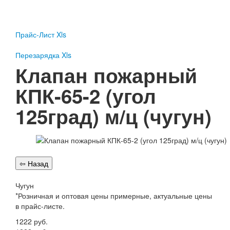
Пожарное оборудование
Перезарядка
Прайс-Лист Xls
Перезарядка ОП
Перезарядка ОУ
Перезарядка Xls
Перезарядка ОВП
Клапан пожарный
Доставка
КПК-65-2 (угол
Оплата
125град) м/ц (чугун)
Гарантии
О нас
Статьи
Публичная оферта
Сертификаты
Вопрос-Ответ
Чугун
*Розничная и оптовая цены примерные, актуальные цены
Контакты
в прайс-листе.
Пожарное оборудование
1222
руб.
Перезарядка