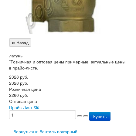
Перезарядка ОП
Перезарядка ОУ
Перезарядка ОВП
Доставка
Оплата
Гарантии
О нас
Статьи
Публичная оферта
латунь
Сертификаты
*Розничная и оптовая цены примерные, актуальные цены
Вопрос-Ответ
в прайс-листе.
Контакты
2328
руб.
2328
руб.
Розничная цена
2260
руб.
Оптовая цена
Прайс-Лист Xls
Купить
Вернуться к: Вентиль пожарный