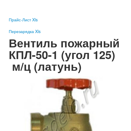
Пожарное оборудование
Перезарядка
Прайс-Лист Xls
Перезарядка ОП
Перезарядка ОУ
Перезарядка Xls
Перезарядка ОВП
Вентиль пожарный
Доставка
КПЛ-50-1 (угол 125)
Оплата
м/ц (латунь)
Гарантии
О нас
Статьи
Публичная оферта
Сертификаты
Вопрос-Ответ
Контакты
Пожарное оборудование
Перезарядка