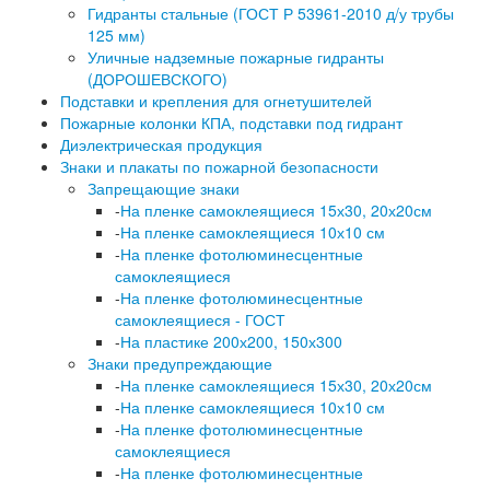
Гидранты стальные (ГОСТ Р 53961-2010 д/у трубы
125 мм)
Уличные надземные пожарные гидранты
(ДОРОШЕВСКОГО)
Подставки и крепления для огнетушителей
Пожарные колонки КПА, подставки под гидрант
Диэлектрическая продукция
Знаки и плакаты по пожарной безопасности
Запрещающие знаки
-
На пленке самоклеящиеся 15х30, 20х20см
-
На пленке самоклеящиеся 10х10 см
-
На пленке фотолюминесцентные
самоклеящиеся
-
На пленке фотолюминесцентные
самоклеящиеся - ГОСТ
-
На пластике 200х200, 150х300
Знаки предупреждающие
-
На пленке самоклеящиеся 15х30, 20х20см
-
На пленке самоклеящиеся 10х10 см
-
На пленке фотолюминесцентные
самоклеящиеся
-
На пленке фотолюминесцентные