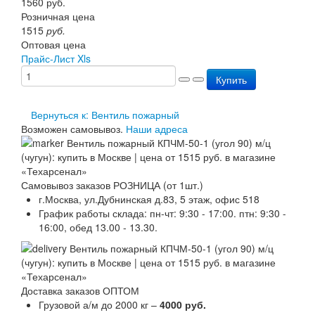
1560
руб.
Перезарядка ОП
Розничная цена
Перезарядка ОУ
1515
руб.
Перезарядка ОВП
Оптовая цена
Доставка
Прайс-Лист Xls
Оплата
Купить
Гарантии
О нас
Статьи
Вернуться к: Вентиль пожарный
Публичная оферта
Возможен самовывоз.
Наши адреса
Сертификаты
Вопрос-Ответ
Контакты
Самовывоз заказов РОЗНИЦА (от 1шт.)
г.Москва, ул.Дубнинская д.83, 5 этаж, офис 518
График работы склада: пн-чт: 9:30 - 17:00. птн: 9:30 -
16:00, обед 13.00 - 13.30.
Доставка заказов ОПТОМ
Грузовой а/м до 2000 кг –
4000 руб.