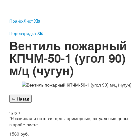
Пожарное оборудование
Перезарядка
Прайс-Лист Xls
Перезарядка ОП
Перезарядка ОУ
Перезарядка Xls
Перезарядка ОВП
Вентиль пожарный
Доставка
КПЧМ-50-1 (угол 90)
Оплата
м/ц (чугун)
Гарантии
О нас
Статьи
Публичная оферта
Сертификаты
Вопрос-Ответ
чугун
*Розничная и оптовая цены примерные, актуальные цены
Контакты
в прайс-листе.
Пожарное оборудование
1560
руб.
Перезарядка