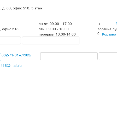
, д. 83, офис 518, 5 этаж
пн-чт: 09.00 - 17.00
x
3, офис 518
птн: 09.00 - 16.00
Корзина пу
0
перерыв: 13.00-14.00
Корзин
/
682-71-01
+7
/903/
-
4416@mail.ru