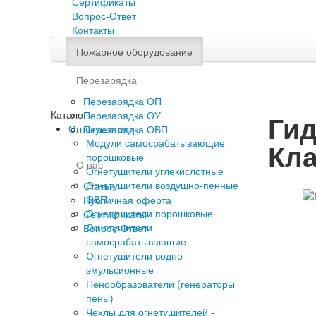
Сертификаты
Вопрос-Ответ
Контакты
Пожарное оборудование
Перезарядка
Перезарядка ОП
Каталог
Перезарядка ОУ
Гид
Огнетушители
Перезарядка ОВП
Модули самосрабатывающие
Кла
порошковые
О нас
Огнетушители углекислотные
Огнетушители воздушно-пенные
Статьи
ОВП
Публичная оферта
Огнетушители порошковые
Сертификаты
Огнетушители
Вопрос-Ответ
самосрабатывающие
Огнетушители водно-
эмульсионные
Пенообразователи (генераторы
пены)
Чехлы для огнетушителей -