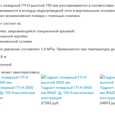
т пожарный ГП-Н высотой 750 мм изготавливаются в соответствии
вливаются в колодцы водопроводной сети в вертикальном положени
аях возникновения пожара с помощью клапана.
т состоит из:
ояка, закрывающийся специальной крышкой;
апанной коробки;
тановочной головки.
е давление составляет 1,0 МПа. Применяется при температуре до
8 кг
гунный
с может заинтересовать:
пожарный ГП-Н-3500
Гидрант пожарный ГП-Н-3000
Гидрант
у 100 Классическая
мм ВЧШГ Ду 100 Классическая
мм ВЧШГ
ия
конструкция
конструк
.
27263
руб.
24803
ру