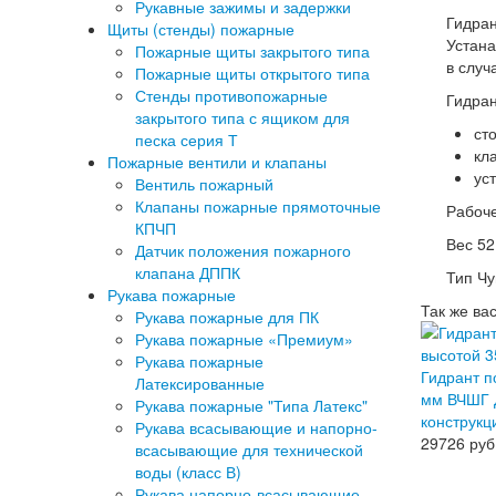
Рукавные зажимы и задержки
Гидран
Щиты (стенды) пожарные
Устана
Пожарные щиты закрытого типа
в случ
Пожарные щиты открытого типа
Стенды противопожарные
Гидран
закрытого типа с ящиком для
ст
песка серия Т
кл
Пожарные вентили и клапаны
ус
Вентиль пожарный
Клапаны пожарные прямоточные
Рабоче
КПЧП
Вес 52.
Датчик положения пожарного
клапана ДППК
Тип Чу
Рукава пожарные
Так же ва
Рукава пожарные для ПК
Рукава пожарные «Премиум»
Рукава пожарные
Гидрант 
Латексированные
мм ВЧШГ Д
Рукава пожарные "Типа Латекс"
конструкц
Рукава всасывающие и напорно-
29726
руб
всасывающие для технической
воды (класс В)
Рукава напорно-всасывающие