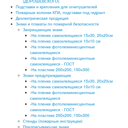
(ДОРОШЕВСКОГО)
Подставки и крепления для огнетушителей
Пожарные колонки КПА, подставки под гидрант
Диэлектрическая продукция
Знаки и плакаты по пожарной безопасности
Запрещающие знаки
-
На пленке самоклеящиеся 15х30, 20х20см
-
На пленке самоклеящиеся 10х10 см
-
На пленке фотолюминесцентные
самоклеящиеся
-
На пленке фотолюминесцентные
самоклеящиеся - ГОСТ
-
На пластике 200х200, 150х300
Знаки предупреждающие
-
На пленке самоклеящиеся 15х30, 20х20см
-
На пленке самоклеящиеся 10х10 см
-
На пленке фотолюминесцентные
самоклеящиеся
-
На пленке фотолюминесцентные
самоклеящиеся - ГОСТ
-
На пластике 200х200, 150х300
Стенды (пожарные инструкции)
Предписывающие знаки