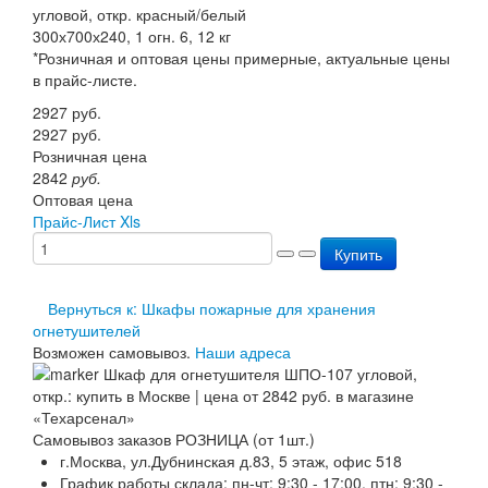
угловой, откр. красный/белый
Перезарядка ОП
300х700х240, 1 огн. 6, 12 кг
Перезарядка ОУ
*Розничная и оптовая цены примерные, актуальные цены
Перезарядка ОВП
в прайс-листе.
Доставка
Оплата
2927
руб.
Гарантии
2927
руб.
О нас
Розничная цена
Статьи
2842
руб.
Публичная оферта
Оптовая цена
Сертификаты
Прайс-Лист Xls
Вопрос-Ответ
Купить
Контакты
Вернуться к: Шкафы пожарные для хранения
огнетушителей
Возможен самовывоз.
Наши адреса
Самовывоз заказов РОЗНИЦА (от 1шт.)
г.Москва, ул.Дубнинская д.83, 5 этаж, офис 518
График работы склада: пн-чт: 9:30 - 17:00. птн: 9:30 -