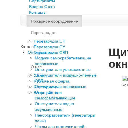
Сертификаты
Вопрос-Ответ
Контакты
Пожарное оборудование
Перезарядка
Перезарядка ОП
Каталог
Перезарядка ОУ
Щит
Огнетушители
Перезарядка ОВП
Модули самосрабатывающие
окн
порошковые
О нас
Огнетушители углекислотные
Огнетушители воздушно-пенные
Статьи
ОВП
Публичная оферта
Огнетушители порошковые
Сертификаты
Огнетушители
Вопрос-Ответ
самосрабатывающие
Огнетушители водно-
эмульсионные
Пенообразователи (генераторы
пены)
Чехлы для огнетушителей -