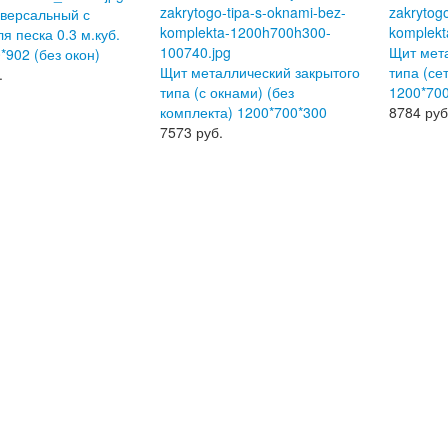
версальный с
я песка 0.3 м.куб.
Щит мет
*902 (без окон)
Щит металлический закрытого
типа (се
.
типа (с окнами) (без
1200*70
комплекта) 1200*700*300
8784
руб
7573
руб.