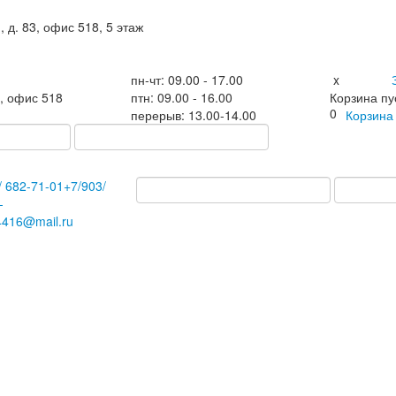
, д. 83, офис 518, 5 этаж
пн-чт: 09.00 - 17.00
x
3, офис 518
птн: 09.00 - 16.00
Корзина пу
0
перерыв: 13.00-14.00
Корзин
/
682-71-01
+7
/903/
-
4416@mail.ru