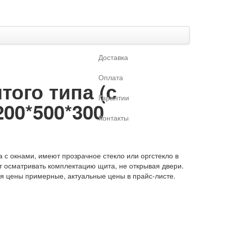
Доставка
Оплата
ого типа (с
Гарантии
200*500*300
Контакты
 с окнами, имеют прозрачное стекло или оргстекло в
ет осматривать комплектацию щита, не открывая двери.
ая цены примерные, актуальные цены в прайс-листе.