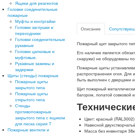
Ящики для реагентов
Головки соединительные
пожарные
Муфты и контргайки
Головки заглушки и
Описание
Сопутствующ
переходники
Головки соединительные
Пожарный щит закрытого тип
рукавные
Головки цапковые и
Его наличие является обяза
муфтовые.
снаружи) не оборудованы п
Рукавные зажимы и
Пожарные щиты устанавливаю
задержки
распространения огня. Для 
Щиты (стенды) пожарные
быть выполнен с дверцами и
Пожарные щиты
закрытого типа
Щит пожарный металлически
Пожарные щиты
багором, лопатой совковой 
открытого типа
Технически
Стенды
противопожарные
закрытого типа с ящиком
Цвет: красный (RAL3002)
для песка серия Т
Навесной двухстворчатый
Пожарные вентили и
Масса без инвентаря 38к