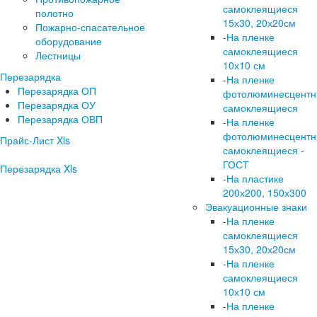
самоклеящиеся
полотно
15х30, 20х20см
Пожарно-спасательное
-
На пленке
оборудование
самоклеящиеся
Лестницы
10х10 см
Перезарядка
-
На пленке
Перезарядка ОП
фотолюминесцент
Перезарядка ОУ
самоклеящиеся
Перезарядка ОВП
-
На пленке
фотолюминесцент
Прайс-Лист Xls
самоклеящиеся -
ГОСТ
Перезарядка Xls
-
На пластике
200х200, 150х300
Эвакуационные знаки
-
На пленке
самоклеящиеся
15х30, 20х20см
-
На пленке
самоклеящиеся
10х10 см
-
На пленке