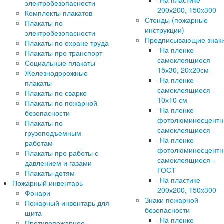
-
На пластике
электробезопасности
200х200, 150х300
Комплекты плакатов
Стенды (пожарные
Плакаты по
инструкции)
электробезопасности
Предписывающие знак
Плакаты по охране труда
-
На пленке
Плакаты про транспорт
самоклеящиеся
Социальные плакаты
15х30, 20х20см
Железнодорожные
-
На пленке
плакаты
самоклеящиеся
Плакаты по сварке
10х10 см
Плакаты по пожарной
-
На пленке
безопасности
фотолюминесцент
Плакаты по
самоклеящиеся
грузоподъемным
-
На пленке
работам
фотолюминесцент
Плакаты про работы с
самоклеящиеся -
давлением и газами
ГОСТ
Плакаты детям
-
На пластике
Пожарный инвентарь
200х200, 150х300
Фонари
Знаки пожарной
Пожарный инвентарь для
безопасности
щита
-
На пленке
Противопожарное