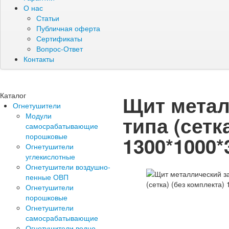
О нас
Статьи
Публичная оферта
Сертификаты
Вопрос-Ответ
Контакты
Каталог
Щит метал
Огнетушители
Модули
типа (сетк
самосрабатывающие
порошковые
1300*1000*
Огнетушители
углекислотные
Огнетушители воздушно-
пенные ОВП
Огнетушители
порошковые
Огнетушители
самосрабатывающие
Огнетушители водно-