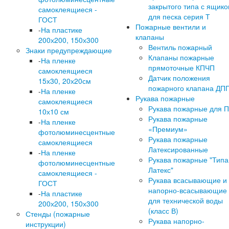
закрытого типа с ящик
самоклеящиеся -
для песка серия Т
ГОСТ
Пожарные вентили и
-
На пластике
клапаны
200х200, 150х300
Вентиль пожарный
Знаки предупреждающие
Клапаны пожарные
-
На пленке
прямоточные КПЧП
самоклеящиеся
Датчик положения
15х30, 20х20см
пожарного клапана ДП
-
На пленке
Рукава пожарные
самоклеящиеся
Рукава пожарные для 
10х10 см
Рукава пожарные
-
На пленке
«Премиум»
фотолюминесцентные
Рукава пожарные
самоклеящиеся
Латексированные
-
На пленке
Рукава пожарные "Типа
фотолюминесцентные
Латекс"
самоклеящиеся -
Рукава всасывающие и
ГОСТ
напорно-всасывающие
-
На пластике
для технической воды
200х200, 150х300
(класс В)
Стенды (пожарные
Рукава напорно-
инструкции)