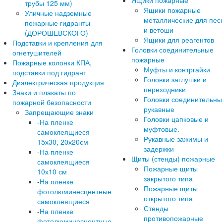
Ящики пожарные
трубы 125 мм)
Ящики пожарные
Уличные надземные
металлические для пес
пожарные гидранты
и ветоши
(ДОРОШЕВСКОГО)
Ящики для реагентов
Подставки и крепления для
Головки соединительные
огнетушителей
пожарные
Пожарные колонки КПА,
Муфты и контргайки
подставки под гидрант
Головки заглушки и
Диэлектрическая продукция
переходники
Знаки и плакаты по
Головки соединительн
пожарной безопасности
рукавные
Запрещающие знаки
Головки цапковые и
-
На пленке
муфтовые.
самоклеящиеся
Рукавные зажимы и
15х30, 20х20см
задержки
-
На пленке
Щиты (стенды) пожарные
самоклеящиеся
Пожарные щиты
10х10 см
закрытого типа
-
На пленке
Пожарные щиты
фотолюминесцентные
открытого типа
самоклеящиеся
Стенды
-
На пленке
противопожарные
фотолюминесцентные