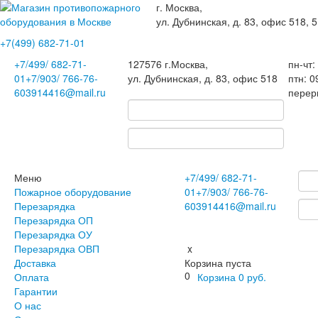
г. Москва,
ул. Дубнинская, д. 83, офис 518, 5
+7(499)
682-71-01
+7
/499/
682-71-
127576
г.Москва
,
пн-чт:
01
+7
/903/
766-76-
ул. Дубнинская, д. 83, офис 518
птн: 0
60
3914416@mail.ru
перер
Меню
+7
/499/
682-71-
Пожарное оборудование
01
+7
/903/
766-76-
Перезарядка
60
3914416@mail.ru
Перезарядка ОП
Перезарядка ОУ
Перезарядка ОВП
x
Доставка
Корзина пуста
0
Оплата
Корзина
0
руб.
Гарантии
О нас