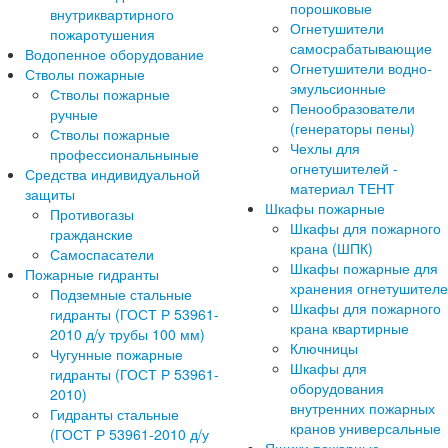
порошковые
внутриквартирного
Огнетушители
пожаротушения
самосрабатывающие
Водопенное оборудование
Огнетушители водно-
Стволы пожарные
эмульсионные
Стволы пожарные
Пенообразователи
ручные
(генераторы пены)
Стволы пожарные
Чехлы для
профессиональныные
огнетушителей -
Средства индивидуальной
материал ТЕНТ
защиты
Шкафы пожарные
Противогазы
Шкафы для пожарного
гражданские
крана (ШПК)
Самоспасатели
Шкафы пожарные для
Пожарные гидранты
хранения огнетушител
Подземные стальные
Шкафы для пожарного
гидранты (ГОСТ Р 53961-
крана квартирные
2010 д/у трубы 100 мм)
Ключницы
Чугунные пожарные
Шкафы для
гидранты (ГОСТ Р 53961-
оборудования
2010)
внутренних пожарных
Гидранты стальные
кранов универсальные
(ГОСТ Р 53961-2010 д/у