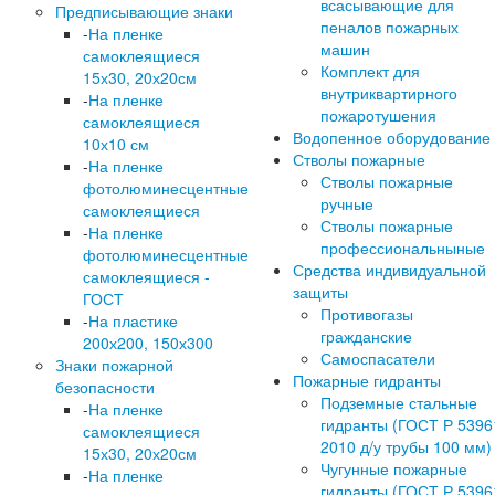
всасывающие для
Предписывающие знаки
пеналов пожарных
-
На пленке
машин
самоклеящиеся
Комплект для
15х30, 20х20см
внутриквартирного
-
На пленке
пожаротушения
самоклеящиеся
Водопенное оборудование
10х10 см
Стволы пожарные
-
На пленке
Стволы пожарные
фотолюминесцентные
ручные
самоклеящиеся
Стволы пожарные
-
На пленке
профессиональныные
фотолюминесцентные
Средства индивидуальной
самоклеящиеся -
защиты
ГОСТ
Противогазы
-
На пластике
гражданские
200х200, 150х300
Самоспасатели
Знаки пожарной
Пожарные гидранты
безопасности
Подземные стальные
-
На пленке
гидранты (ГОСТ Р 5396
самоклеящиеся
2010 д/у трубы 100 мм)
15х30, 20х20см
Чугунные пожарные
-
На пленке
гидранты (ГОСТ Р 5396