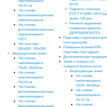
самоклеящиеся
2010)
10х10 см
Гидранты стальные
-
На пленке
(ГОСТ Р 53961-2010 д/
фотолюминесцентные
трубы 125 мм)
самоклеящиеся
Уличные надземные
-
На пленке
пожарные гидранты
фотолюминесцентные
(ДОРОШЕВСКОГО)
самоклеящиеся -
Подставки и крепления для
ГОСТ
огнетушителей
-
На пластике
Пожарные колонки КПА,
200х200, 150х300
подставки под гидрант
Эвакуационные знаки
Диэлектрическая продукци
-
На пленке
Знаки и плакаты по
самоклеящиеся
пожарной безопасности
15х30, 20х20см
Запрещающие знаки
-
На пленке
-
На пленке
самоклеящиеся
самоклеящиеся
10х10 см
15х30, 20х20см
-
На пленке
-
На пленке
фотолюминесцентные
самоклеящиеся
самоклеящиеся
10х10 см
-
На пленке
-
На пленке
фотолюминесцентные