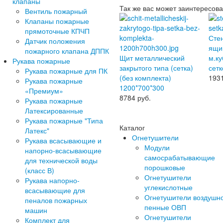
клапаны
Так же вас может заинтересова
Вентиль пожарный
Клапаны пожарные
прямоточные КПЧП
Сте
Датчик положения
ящик
пожарного клапана ДППК
Щит металлический
м.ку
Рукава пожарные
закрытого типа (сетка)
сетк
Рукава пожарные для ПК
(без комплекта)
193
Рукава пожарные
1200*700*300
«Премиум»
8784
руб.
Рукава пожарные
Латексированные
Рукава пожарные "Типа
Каталог
Латекс"
Огнетушители
Рукава всасывающие и
Модули
напорно-всасывающие
самосрабатывающие
для технической воды
порошковые
(класс В)
Огнетушители
Рукава напорно-
углекислотные
всасывающие для
Огнетушители воздушн
пеналов пожарных
пенные ОВП
машин
Огнетушители
Комплект для