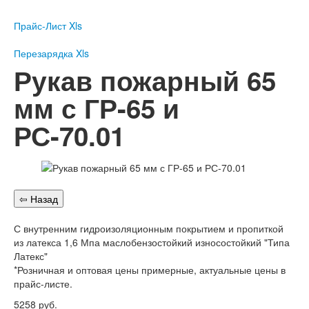
Пожарное оборудование
Прайс-Лист Xls
Перезарядка
Перезарядка ОП
Перезарядка Xls
Перезарядка ОУ
Рукав пожарный 65
Перезарядка ОВП
мм с ГР-65 и
Доставка
РС-70.01
Оплата
Гарантии
О нас
Статьи
Публичная оферта
С внутренним гидроизоляционным покрытием и пропиткой
Сертификаты
из латекса 1,6 Мпа маслобензостойкий износостойкий "Типа
Вопрос-Ответ
Латекс"
Контакты
*Розничная и оптовая цены примерные, актуальные цены в
прайс-листе.
Пожарное оборудование
5258
руб.
Перезарядка