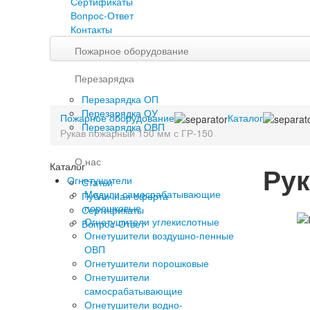
Сертификаты
Вопрос-Ответ
Контакты
Пожарное оборудование
Перезарядка
Перезарядка ОП
Перезарядка ОУ
Пожарное оборудование
Каталог
Перезарядка ОВП
Рукав пожарный 150 мм с ГР-150
О нас
Каталог
Рук
Огнетушители
Статьи
Модули самосрабатывающие
Публичная оферта
порошковые
Сертификаты
Огнетушители углекислотные
Вопрос-Ответ
Огнетушители воздушно-пенные
ОВП
Огнетушители порошковые
Огнетушители
самосрабатывающие
Огнетушители водно-