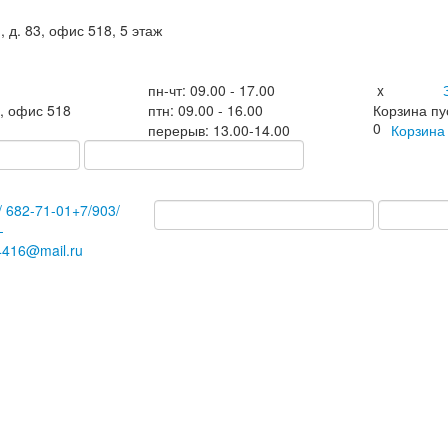
, д. 83, офис 518, 5 этаж
пн-чт: 09.00 - 17.00
x
3, офис 518
птн: 09.00 - 16.00
Корзина пу
0
перерыв: 13.00-14.00
Корзин
/
682-71-01
+7
/903/
-
4416@mail.ru