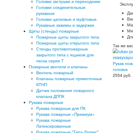
Головки заглушки и переходники
Эксплу
Головки соединительные
Да
рукавные
Ва
Головки цапковые и муфтовые.
Мас
Рукавные зажимы и задержки
Ми
Щиты (стенды) пожарные
Дл
Пожарные щиты закрытого типа
Пожарные щиты открытого типа
Так же ва
Стенды противопожарные
закрытого типа с ящиком для
песка серия Т
Рукав пож
Пожарные вентили и клапаны
головок
Вентиль пожарный
2554
руб.
Клапаны пожарные прямоточные
КПЧП
Датчик положения пожарного
клапана ДППК
Рукава пожарные
Рукава пожарные для ПК
Рукава пожарные «Премиум»
Рукава пожарные
Латексированные
Рукава пожарные "Типа Латекс"