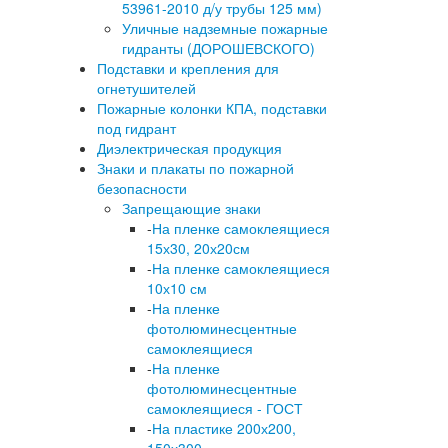
53961-2010 д/у трубы 125 мм)
Уличные надземные пожарные
гидранты (ДОРОШЕВСКОГО)
Подставки и крепления для
огнетушителей
Пожарные колонки КПА, подставки
под гидрант
Диэлектрическая продукция
Знаки и плакаты по пожарной
безопасности
Запрещающие знаки
-
На пленке самоклеящиеся
15х30, 20х20см
-
На пленке самоклеящиеся
10х10 см
-
На пленке
фотолюминесцентные
самоклеящиеся
-
На пленке
фотолюминесцентные
самоклеящиеся - ГОСТ
-
На пластике 200х200,