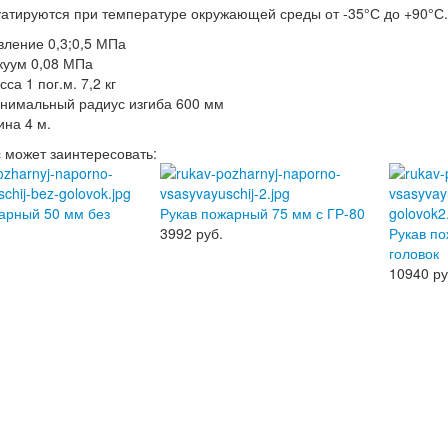
атируются при температуре окружающей среды от -35°С до +90°С.
вление 0,3;0,5 МПа
куум 0,08 МПа
са 1 пог.м. 7,2 кг
нимальный радиус изгиба 600 мм
ина 4 м.
с может заинтересовать:
арный 50 мм без
Рукав пожарный 75 мм с ГР-80
3992
руб.
Рукав п
головок
10940
ру