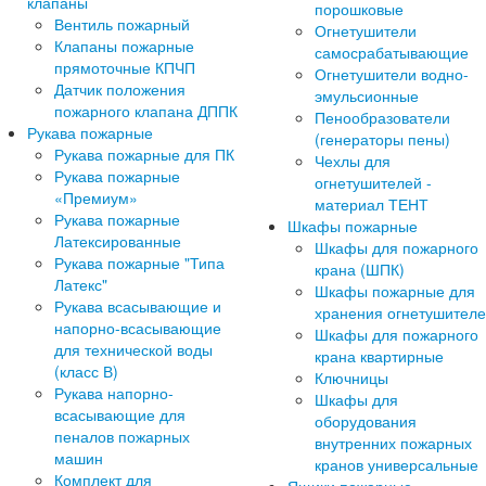
клапаны
порошковые
Вентиль пожарный
Огнетушители
Клапаны пожарные
самосрабатывающие
прямоточные КПЧП
Огнетушители водно-
Датчик положения
эмульсионные
пожарного клапана ДППК
Пенообразователи
Рукава пожарные
(генераторы пены)
Рукава пожарные для ПК
Чехлы для
Рукава пожарные
огнетушителей -
«Премиум»
материал ТЕНТ
Рукава пожарные
Шкафы пожарные
Латексированные
Шкафы для пожарного
Рукава пожарные "Типа
крана (ШПК)
Латекс"
Шкафы пожарные для
Рукава всасывающие и
хранения огнетушител
напорно-всасывающие
Шкафы для пожарного
для технической воды
крана квартирные
(класс В)
Ключницы
Рукава напорно-
Шкафы для
всасывающие для
оборудования
пеналов пожарных
внутренних пожарных
машин
кранов универсальные
Комплект для