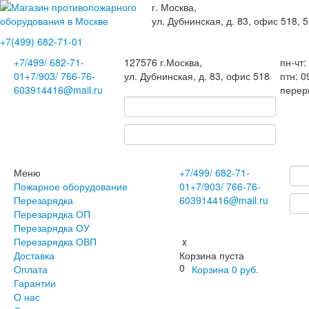
г. Москва,
ул. Дубнинская, д. 83, офис 518, 5
+7(499)
682-71-01
+7
/499/
682-71-
127576
г.Москва
,
пн-чт:
01
+7
/903/
766-76-
ул. Дубнинская, д. 83, офис 518
птн: 0
60
3914416@mail.ru
перер
Меню
+7
/499/
682-71-
Пожарное оборудование
01
+7
/903/
766-76-
Перезарядка
60
3914416@mail.ru
Перезарядка ОП
Перезарядка ОУ
Перезарядка ОВП
x
Доставка
Корзина пуста
0
Оплата
Корзина
0
руб.
Гарантии
О нас