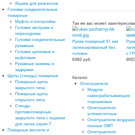
Ящики для реагентов
Головки соединительные
пожарные
Муфты и контргайки
Так же вас может заинтересова
Головки заглушки и
переходники
Головки соединительные
Рукав пожарный 51 мм
Рук
рукавные
латексированный без
лат
Головки цапковые и
головок
с ГР
муфтовые.
6382
руб.
905
Рукавные зажимы и
задержки
Щиты (стенды) пожарные
Каталог
Пожарные щиты
Огнетушители
закрытого типа
Модули
Пожарные щиты
самосрабатывающие
открытого типа
порошковые
Стенды
Огнетушители
противопожарные
углекислотные
закрытого типа с ящиком
Огнетушители воздушн
для песка серия Т
пенные ОВП
Пожарные вентили и
Огнетушители