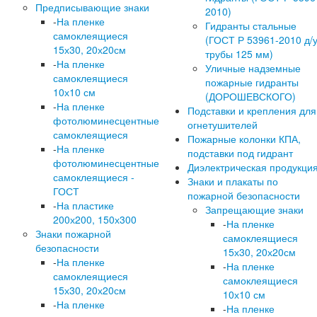
Предписывающие знаки
2010)
-
На пленке
Гидранты стальные
самоклеящиеся
(ГОСТ Р 53961-2010 д/
15х30, 20х20см
трубы 125 мм)
-
На пленке
Уличные надземные
самоклеящиеся
пожарные гидранты
10х10 см
(ДОРОШЕВСКОГО)
-
На пленке
Подставки и крепления для
фотолюминесцентные
огнетушителей
самоклеящиеся
Пожарные колонки КПА,
-
На пленке
подставки под гидрант
фотолюминесцентные
Диэлектрическая продукци
самоклеящиеся -
Знаки и плакаты по
ГОСТ
пожарной безопасности
-
На пластике
Запрещающие знаки
200х200, 150х300
-
На пленке
Знаки пожарной
самоклеящиеся
безопасности
15х30, 20х20см
-
На пленке
-
На пленке
самоклеящиеся
самоклеящиеся
15х30, 20х20см
10х10 см
-
На пленке
-
На пленке