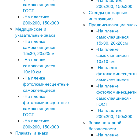
-
На пластике
самоклеящиеся -
200х200, 150х300
ГОСТ
Стенды (пожарные
-
На пластике
инструкции)
200х200, 150х300
Предписывающие знак
Медицинские и
-
На пленке
указательные знаки
самоклеящиеся
-
На пленке
15х30, 20х20см
самоклеящиеся
-
На пленке
15х30, 20х20см
самоклеящиеся
-
На пленке
10х10 см
самоклеящиеся
-
На пленке
10х10 см
фотолюминесцент
-
На пленке
самоклеящиеся
фотолюминесцентные
-
На пленке
самоклеящиеся
фотолюминесцент
-
На пленке
самоклеящиеся -
фотолюминесцентные
ГОСТ
самоклеящиеся -
-
На пластике
ГОСТ
200х200, 150х300
-
На пластике
Знаки пожарной
200х200, 150х300
безопасности
Плакаты и знаки
-
На пленке