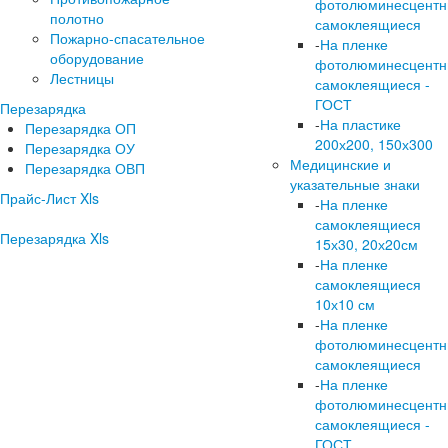
фотолюминесцент
полотно
самоклеящиеся
Пожарно-спасательное
-
На пленке
оборудование
фотолюминесцент
Лестницы
самоклеящиеся -
ГОСТ
Перезарядка
-
На пластике
Перезарядка ОП
200х200, 150х300
Перезарядка ОУ
Медицинские и
Перезарядка ОВП
указательные знаки
Прайс-Лист Xls
-
На пленке
самоклеящиеся
Перезарядка Xls
15х30, 20х20см
-
На пленке
самоклеящиеся
10х10 см
-
На пленке
фотолюминесцент
самоклеящиеся
-
На пленке
фотолюминесцент
самоклеящиеся -
ГОСТ