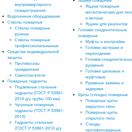
Ящики пожарные
внутриквартирного
Ящики пожарные
пожаротушения
металлические для пес
Водопенное оборудование
и ветоши
Стволы пожарные
Ящики для реагентов
Стволы пожарные
Головки соединительные
ручные
пожарные
Стволы пожарные
Муфты и контргайки
профессиональныные
Головки заглушки и
Средства индивидуальной
переходники
защиты
Головки соединительн
Противогазы
рукавные
гражданские
Головки цапковые и
Самоспасатели
муфтовые.
Пожарные гидранты
Рукавные зажимы и
Подземные стальные
задержки
гидранты (ГОСТ Р 53961-
Щиты (стенды) пожарные
2010 д/у трубы 100 мм)
Пожарные щиты
Чугунные пожарные
закрытого типа
гидранты (ГОСТ Р 53961-
Пожарные щиты
2010)
открытого типа
Гидранты стальные
Стенды
(ГОСТ Р 53961-2010 д/у
противопожарные