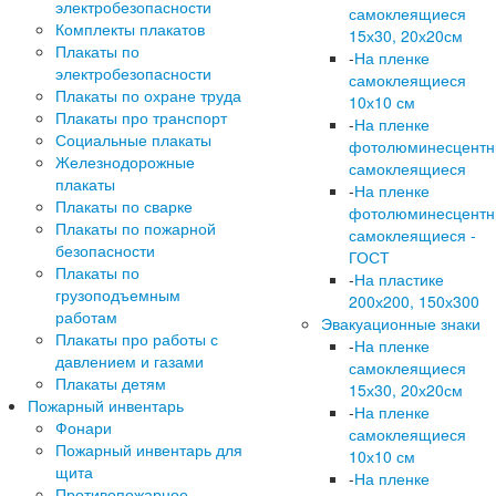
электробезопасности
самоклеящиеся
Комплекты плакатов
15х30, 20х20см
Плакаты по
-
На пленке
электробезопасности
самоклеящиеся
Плакаты по охране труда
10х10 см
Плакаты про транспорт
-
На пленке
Социальные плакаты
фотолюминесцент
Железнодорожные
самоклеящиеся
плакаты
-
На пленке
Плакаты по сварке
фотолюминесцент
Плакаты по пожарной
самоклеящиеся -
безопасности
ГОСТ
Плакаты по
-
На пластике
грузоподъемным
200х200, 150х300
работам
Эвакуационные знаки
Плакаты про работы с
-
На пленке
давлением и газами
самоклеящиеся
Плакаты детям
15х30, 20х20см
Пожарный инвентарь
-
На пленке
Фонари
самоклеящиеся
Пожарный инвентарь для
10х10 см
щита
-
На пленке
Противопожарное