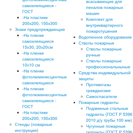
всасывающие для
самоклеящиеся -
пеналов пожарных
ГОСТ
машин
-
На пластике
Комплект для
200х200, 150х300
внутриквартирного
Знаки предупреждающие
пожаротушения
-
На пленке
Водопенное оборудование
самоклеящиеся
Стволы пожарные
15х30, 20х20см
Стволы пожарные
-
На пленке
ручные
самоклеящиеся
Стволы пожарные
10х10 см
профессиональныные
-
На пленке
Средства индивидуальной
фотолюминесцентные
защиты
самоклеящиеся
Противогазы
-
На пленке
гражданские
фотолюминесцентные
Самоспасатели
самоклеящиеся -
Пожарные гидранты
ГОСТ
Подземные стальные
-
На пластике
гидранты (ГОСТ Р 5396
200х200, 150х300
2010 д/у трубы 100 мм)
Стенды (пожарные
Чугунные пожарные
инструкции)
гидранты (ГОСТ Р 5396