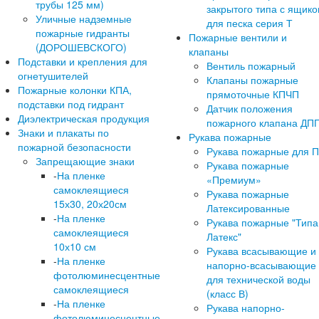
трубы 125 мм)
закрытого типа с ящик
Уличные надземные
для песка серия Т
пожарные гидранты
Пожарные вентили и
(ДОРОШЕВСКОГО)
клапаны
Подставки и крепления для
Вентиль пожарный
огнетушителей
Клапаны пожарные
Пожарные колонки КПА,
прямоточные КПЧП
подставки под гидрант
Датчик положения
Диэлектрическая продукция
пожарного клапана ДП
Знаки и плакаты по
Рукава пожарные
пожарной безопасности
Рукава пожарные для 
Запрещающие знаки
Рукава пожарные
-
На пленке
«Премиум»
самоклеящиеся
Рукава пожарные
15х30, 20х20см
Латексированные
-
На пленке
Рукава пожарные "Типа
самоклеящиеся
Латекс"
10х10 см
Рукава всасывающие и
-
На пленке
напорно-всасывающие
фотолюминесцентные
для технической воды
самоклеящиеся
(класс В)
-
На пленке
Рукава напорно-
фотолюминесцентные