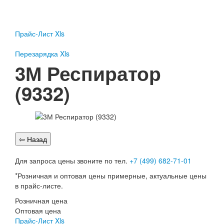
Пожарное оборудование
Перезарядка
Прайс-Лист Xls
Перезарядка ОП
Перезарядка ОУ
Перезарядка Xls
Перезарядка ОВП
3М Респиратор
Доставка
(9332)
Оплата
Гарантии
О нас
Статьи
Публичная оферта
Для запроса цены звоните по тел.
+7 (499) 682-71-01
Сертификаты
*Розничная и оптовая цены примерные, актуальные цены
Вопрос-Ответ
в прайс-листе.
Контакты
Розничная цена
Оптовая цена
Пожарное оборудование
Прайс-Лист Xls
Перезарядка