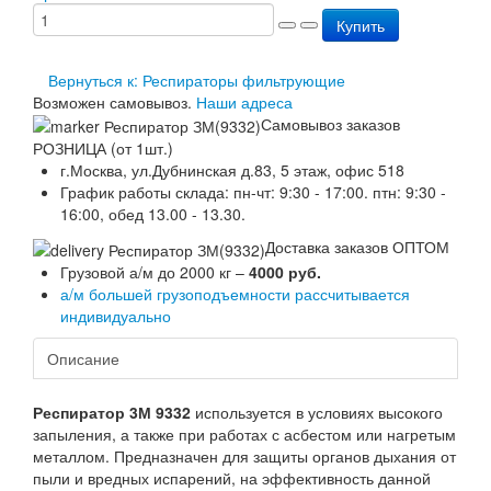
Перезарядка ОП
Купить
Перезарядка ОУ
Перезарядка ОВП
Вернуться к: Респираторы фильтрующие
Доставка
Возможен самовывоз.
Наши адреса
Оплата
Самовывоз заказов
Гарантии
РОЗНИЦА (от 1шт.)
О нас
г.Москва, ул.Дубнинская д.83, 5 этаж, офис 518
Статьи
График работы склада: пн-чт: 9:30 - 17:00. птн: 9:30 -
Публичная оферта
16:00, обед 13.00 - 13.30.
Сертификаты
Вопрос-Ответ
Доставка заказов ОПТОМ
Контакты
Грузовой а/м до 2000 кг –
4000 руб.
а/м большей грузоподъемности рассчитывается
индивидуально
Описание
Респиратор 3М 9332
используется в условиях высокого
запыления, а также при работах с асбестом или нагретым
металлом. Предназначен для защиты органов дыхания от
пыли и вредных испарений, на эффективность данной