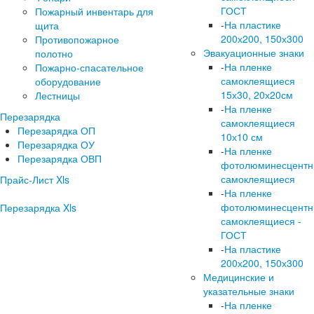
ГОСТ
Пожарный инвентарь для
-
На пластике
щита
200х200, 150х300
Противопожарное
Эвакуационные знаки
полотно
-
На пленке
Пожарно-спасательное
самоклеящиеся
оборудование
15х30, 20х20см
Лестницы
-
На пленке
Перезарядка
самоклеящиеся
Перезарядка ОП
10х10 см
Перезарядка ОУ
-
На пленке
Перезарядка ОВП
фотолюминесцент
самоклеящиеся
Прайс-Лист Xls
-
На пленке
фотолюминесцент
Перезарядка Xls
самоклеящиеся -
ГОСТ
-
На пластике
200х200, 150х300
Медицинские и
указательные знаки
-
На пленке