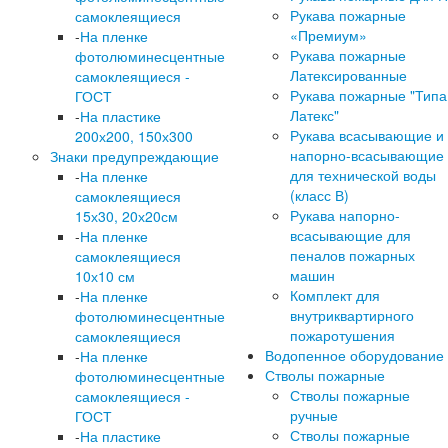
Рукава пожарные
самоклеящиеся
«Премиум»
-
На пленке
Рукава пожарные
фотолюминесцентные
Латексированные
самоклеящиеся -
Рукава пожарные "Типа
ГОСТ
Латекс"
-
На пластике
Рукава всасывающие и
200х200, 150х300
напорно-всасывающие
Знаки предупреждающие
для технической воды
-
На пленке
(класс В)
самоклеящиеся
Рукава напорно-
15х30, 20х20см
всасывающие для
-
На пленке
пеналов пожарных
самоклеящиеся
машин
10х10 см
Комплект для
-
На пленке
внутриквартирного
фотолюминесцентные
пожаротушения
самоклеящиеся
Водопенное оборудование
-
На пленке
Стволы пожарные
фотолюминесцентные
Стволы пожарные
самоклеящиеся -
ручные
ГОСТ
Стволы пожарные
-
На пластике