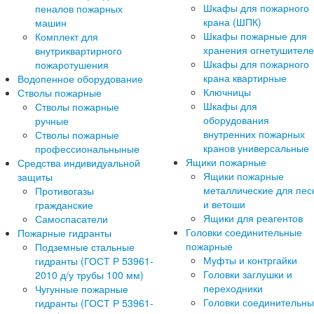
Шкафы для пожарного
пеналов пожарных
крана (ШПК)
машин
Шкафы пожарные для
Комплект для
хранения огнетушител
внутриквартирного
Шкафы для пожарного
пожаротушения
крана квартирные
Водопенное оборудование
Ключницы
Стволы пожарные
Шкафы для
Стволы пожарные
оборудования
ручные
внутренних пожарных
Стволы пожарные
кранов универсальные
профессиональныные
Ящики пожарные
Средства индивидуальной
Ящики пожарные
защиты
металлические для пес
Противогазы
и ветоши
гражданские
Ящики для реагентов
Самоспасатели
Головки соединительные
Пожарные гидранты
пожарные
Подземные стальные
Муфты и контргайки
гидранты (ГОСТ Р 53961-
Головки заглушки и
2010 д/у трубы 100 мм)
переходники
Чугунные пожарные
Головки соединительн
гидранты (ГОСТ Р 53961-