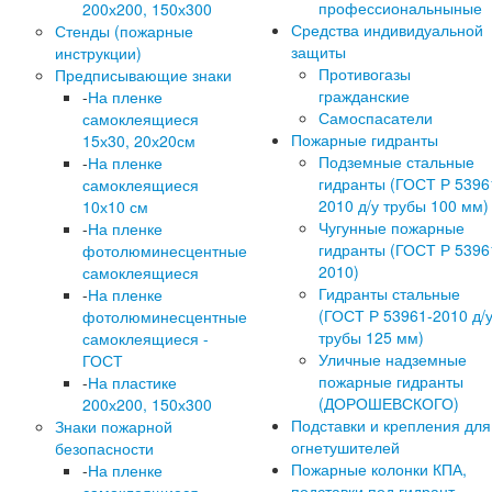
профессиональныные
200х200, 150х300
Средства индивидуальной
Стенды (пожарные
защиты
инструкции)
Противогазы
Предписывающие знаки
гражданские
-
На пленке
Самоспасатели
самоклеящиеся
Пожарные гидранты
15х30, 20х20см
Подземные стальные
-
На пленке
гидранты (ГОСТ Р 5396
самоклеящиеся
2010 д/у трубы 100 мм)
10х10 см
Чугунные пожарные
-
На пленке
гидранты (ГОСТ Р 5396
фотолюминесцентные
2010)
самоклеящиеся
Гидранты стальные
-
На пленке
(ГОСТ Р 53961-2010 д/
фотолюминесцентные
трубы 125 мм)
самоклеящиеся -
Уличные надземные
ГОСТ
пожарные гидранты
-
На пластике
(ДОРОШЕВСКОГО)
200х200, 150х300
Подставки и крепления для
Знаки пожарной
огнетушителей
безопасности
Пожарные колонки КПА,
-
На пленке
подставки под гидрант