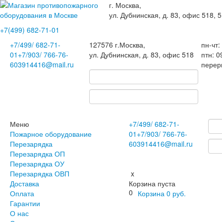
г. Москва,
ул. Дубнинская, д. 83, офис 518, 5
+7(499)
682-71-01
+7
/499/
682-71-
127576
г.Москва
,
пн-чт:
01
+7
/903/
766-76-
ул. Дубнинская, д. 83, офис 518
птн: 0
60
3914416@mail.ru
перер
Меню
+7
/499/
682-71-
Пожарное оборудование
01
+7
/903/
766-76-
Перезарядка
60
3914416@mail.ru
Перезарядка ОП
Перезарядка ОУ
Перезарядка ОВП
x
Доставка
Корзина пуста
0
Оплата
Корзина
0
руб.
Гарантии
О нас