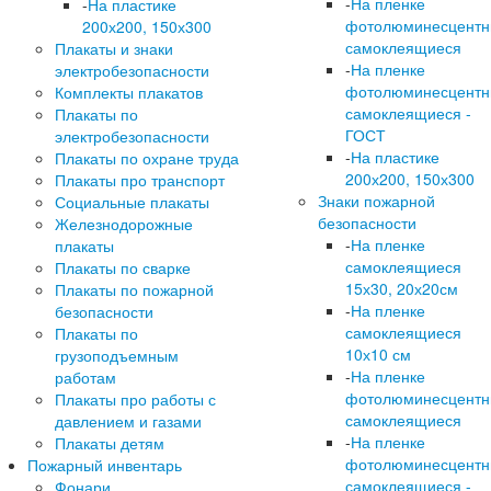
-
На пленке
-
На пластике
фотолюминесцент
200х200, 150х300
самоклеящиеся
Плакаты и знаки
-
На пленке
электробезопасности
фотолюминесцент
Комплекты плакатов
самоклеящиеся -
Плакаты по
ГОСТ
электробезопасности
-
На пластике
Плакаты по охране труда
200х200, 150х300
Плакаты про транспорт
Знаки пожарной
Социальные плакаты
безопасности
Железнодорожные
-
На пленке
плакаты
самоклеящиеся
Плакаты по сварке
15х30, 20х20см
Плакаты по пожарной
-
На пленке
безопасности
самоклеящиеся
Плакаты по
10х10 см
грузоподъемным
-
На пленке
работам
фотолюминесцент
Плакаты про работы с
самоклеящиеся
давлением и газами
-
На пленке
Плакаты детям
фотолюминесцент
Пожарный инвентарь
самоклеящиеся -
Фонари