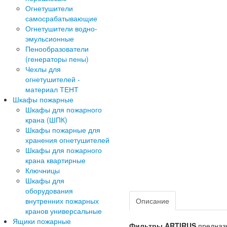
Огнетушители
самосрабатывающие
Огнетушители водно-
эмульсионные
Пенообразователи
(генераторы пены)
Чехлы для
огнетушителей -
материал ТЕНТ
Шкафы пожарные
Шкафы для пожарного
крана (ШПК)
Шкафы пожарные для
хранения огнетушителей
Шкафы для пожарного
крана квартирные
Ключницы
Шкафы для
оборудования
Описание
внутренних пожарных
кранов универсальные
Ящики пожарные
Фильтры ARTIRUS
предназн