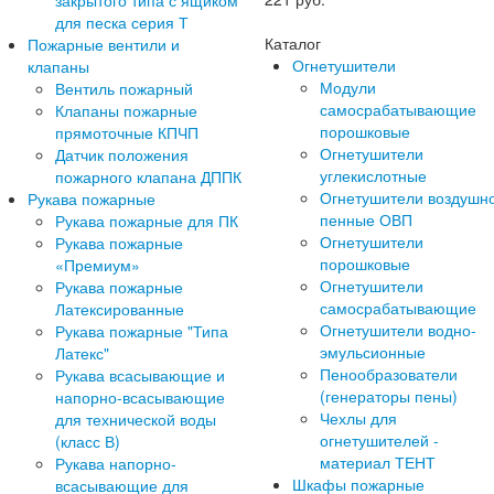
закрытого типа с ящиком
для песка серия Т
Каталог
Пожарные вентили и
Огнетушители
клапаны
Модули
Вентиль пожарный
самосрабатывающие
Клапаны пожарные
порошковые
прямоточные КПЧП
Огнетушители
Датчик положения
углекислотные
пожарного клапана ДППК
Огнетушители воздушн
Рукава пожарные
пенные ОВП
Рукава пожарные для ПК
Огнетушители
Рукава пожарные
порошковые
«Премиум»
Огнетушители
Рукава пожарные
самосрабатывающие
Латексированные
Огнетушители водно-
Рукава пожарные "Типа
эмульсионные
Латекс"
Пенообразователи
Рукава всасывающие и
(генераторы пены)
напорно-всасывающие
Чехлы для
для технической воды
огнетушителей -
(класс В)
материал ТЕНТ
Рукава напорно-
Шкафы пожарные
всасывающие для