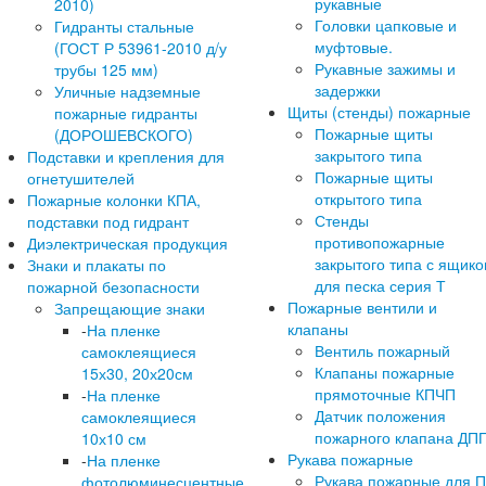
рукавные
2010)
Головки цапковые и
Гидранты стальные
муфтовые.
(ГОСТ Р 53961-2010 д/у
Рукавные зажимы и
трубы 125 мм)
задержки
Уличные надземные
Щиты (стенды) пожарные
пожарные гидранты
Пожарные щиты
(ДОРОШЕВСКОГО)
закрытого типа
Подставки и крепления для
Пожарные щиты
огнетушителей
открытого типа
Пожарные колонки КПА,
Стенды
подставки под гидрант
противопожарные
Диэлектрическая продукция
закрытого типа с ящик
Знаки и плакаты по
для песка серия Т
пожарной безопасности
Пожарные вентили и
Запрещающие знаки
клапаны
-
На пленке
Вентиль пожарный
самоклеящиеся
Клапаны пожарные
15х30, 20х20см
прямоточные КПЧП
-
На пленке
Датчик положения
самоклеящиеся
пожарного клапана ДП
10х10 см
Рукава пожарные
-
На пленке
Рукава пожарные для 
фотолюминесцентные