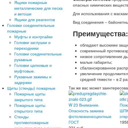
Ящики пожарные
опасных химических веществ 
металлические для песка
Для использования с маска
и ветоши
Ящики для реагентов
Вид соединения – байонетн
Головки соединительные
пожарные
Преимущества:
Муфты и контргайки
Головки заглушки и
обладают высокими защи
переходники
современный противоаэр
Головки соединительные
низкое сопротивление д
рукавные
малые габариты;
Головки цапковые и
сбалансированное распре
муфтовые.
увеличение продолжитель
Рукавные зажимы и
средней тяжести – в 2 ра
задержки
Так же вас может заинтересова
Щиты (стенды) пожарные
Пожарные щиты
закрытого типа
W 23 Внимание.
Пож
Пожарные щиты
Опасность зажима
ШПК
открытого типа
фотолюминесцентные
отк
Стенды
ГОСТ
195
противопожарные
221
руб.