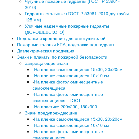
Чугунные пожарные гидранты (ГОСТ Р 53961-
2010)
Гидранты стальные (ГОСТ Р 53961-2010 д/у трубы
125 мм)
Уличные надземные пожарные гидранты
(ДОРОШЕВСКОГО)
Подставки и крепления для огнетушителей
Пожарные колонки КПА, подставки под гидрант
Диэлектрическая продукция
Знаки и плакаты по пожарной безопасности
Запрещающие знаки
-
На пленке самоклеящиеся 15х30, 20х20см
-
На пленке самоклеящиеся 10х10 см
-
На пленке фотолюминесцентные
самоклеящиеся
-
На пленке фотолюминесцентные
самоклеящиеся - ГОСТ
-
На пластике 200х200, 150х300
Знаки предупреждающие
-
На пленке самоклеящиеся 15х30, 20х20см
-
На пленке самоклеящиеся 10х10 см
-
На пленке фотолюминесцентные
самоклеящиеся