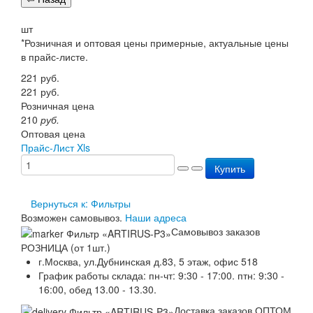
Пожарное оборудование
шт
Перезарядка
*Розничная и оптовая цены примерные, актуальные цены
Перезарядка ОП
в прайс-листе.
Перезарядка ОУ
Перезарядка ОВП
221
руб.
Доставка
221
руб.
Оплата
Розничная цена
Гарантии
210
руб.
О нас
Оптовая цена
Статьи
Прайс-Лист Xls
Публичная оферта
Купить
Сертификаты
Вопрос-Ответ
Контакты
Вернуться к: Фильтры
Возможен самовывоз.
Наши адреса
Самовывоз заказов
РОЗНИЦА (от 1шт.)
г.Москва, ул.Дубнинская д.83, 5 этаж, офис 518
График работы склада: пн-чт: 9:30 - 17:00. птн: 9:30 -
16:00, обед 13.00 - 13.30.
Доставка заказов ОПТОМ