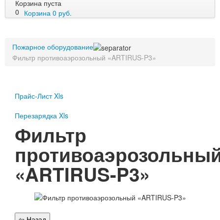
Корзина пуста
0
Корзина
0
руб.
Пожарное оборудование
Пожарное оборудование
Перезарядка
Фильтр противоаэрозольный «ARTIRUS-P3»
Перезарядка ОП
Перезарядка ОУ
Перезарядка ОВП
Доставка
Прайс-Лист Xls
Оплата
Перезарядка Xls
Фильтр
Гарантии
противоаэрозольны
О нас
«ARTIRUS-P3»
Статьи
Публичная оферта
Сертификаты
Вопрос-Ответ
Контакты