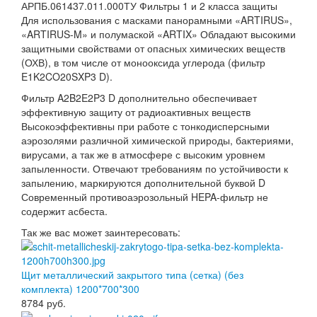
АРПБ.061437.011.000ТУ Фильтры 1 и 2 класса защиты
Для использования с масками панорамными «ARTIRUS»,
«ARTIRUS-M» и полумаской «ARTIX» Обладают высокими
защитными свойствами от опасных химических веществ
(ОХВ), в том числе от монооксида углерода (фильтр
E1K2CO20SXP3 D).
Фильтр A2B2E2P3 D дополнительно обеспечивает
эффективную защиту от радиоактивных веществ
Высокоэффективны при работе с тонкодисперсными
аэрозолями различной химической природы, бактериями,
вирусами, а так же в атмосфере с высоким уровнем
запыленности. Отвечают требованиям по устойчивости к
запылению, маркируются дополнительной буквой D
Современный противоаэрозольный HEPA-фильтр не
содержит асбеста.
Так же вас может заинтересовать:
Щит металлический закрытого типа (сетка) (без
комплекта) 1200*700*300
8784
руб.