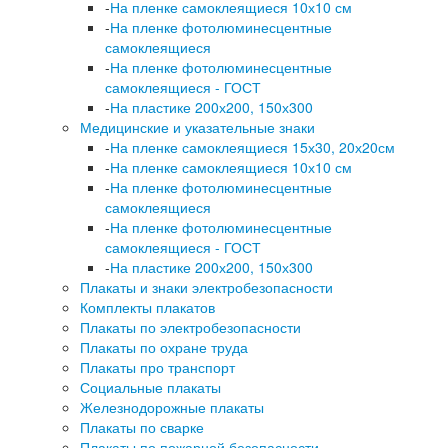
-
На пленке самоклеящиеся 10х10 см
-
На пленке фотолюминесцентные
самоклеящиеся
-
На пленке фотолюминесцентные
самоклеящиеся - ГОСТ
-
На пластике 200х200, 150х300
Медицинские и указательные знаки
-
На пленке самоклеящиеся 15х30, 20х20см
-
На пленке самоклеящиеся 10х10 см
-
На пленке фотолюминесцентные
самоклеящиеся
-
На пленке фотолюминесцентные
самоклеящиеся - ГОСТ
-
На пластике 200х200, 150х300
Плакаты и знаки электробезопасности
Комплекты плакатов
Плакаты по электробезопасности
Плакаты по охране труда
Плакаты про транспорт
Социальные плакаты
Железнодорожные плакаты
Плакаты по сварке
Плакаты по пожарной безопасности