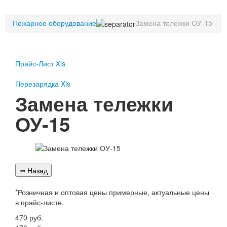
Пожарное оборудование
Пожарное оборудование
Перезарядка
Замена тележки ОУ-15
Перезарядка ОП
Перезарядка ОУ
Перезарядка ОВП
Прайс-Лист Xls
Доставка
Перезарядка Xls
Оплата
Замена тележки
Гарантии
ОУ-15
О нас
Статьи
Публичная оферта
Сертификаты
Вопрос-Ответ
*Розничная и оптовая цены примерные, актуальные цены
Контакты
в прайс-листе.
Пожарное оборудование
470
руб.
Перезарядка