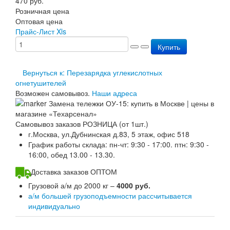
470
руб.
Перезарядка ОП
Розничная цена
Перезарядка ОУ
Оптовая цена
Перезарядка ОВП
Прайс-Лист Xls
Доставка
Купить
Оплата
Гарантии
О нас
Вернуться к: Перезарядка углекислотных
Статьи
огнетушителей
Публичная оферта
Возможен самовывоз.
Наши адреса
Сертификаты
Вопрос-Ответ
Контакты
Самовывоз заказов РОЗНИЦА (от 1шт.)
г.Москва, ул.Дубнинская д.83, 5 этаж, офис 518
График работы склада: пн-чт: 9:30 - 17:00. птн: 9:30 -
16:00, обед 13.00 - 13.30.
Доставка заказов ОПТОМ
Грузовой а/м до 2000 кг –
4000 руб.
а/м большей грузоподъемности рассчитывается
индивидуально