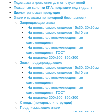
Подставки и крепления для огнетушителей
Пожарные колонки КПА, подставки под гидрант
Диэлектрическая продукция
Знаки и плакаты по пожарной безопасности
Запрещающие знаки
-
На пленке самоклеящиеся 15х30, 20х20см
-
На пленке самоклеящиеся 10х10 см
-
На пленке фотолюминесцентные
самоклеящиеся
-
На пленке фотолюминесцентные
самоклеящиеся - ГОСТ
-
На пластике 200х200, 150х300
Знаки предупреждающие
-
На пленке самоклеящиеся 15х30, 20х20см
-
На пленке самоклеящиеся 10х10 см
-
На пленке фотолюминесцентные
самоклеящиеся
-
На пленке фотолюминесцентные
самоклеящиеся - ГОСТ
-
На пластике 200х200, 150х300
Стенды (пожарные инструкции)
Предписывающие знаки