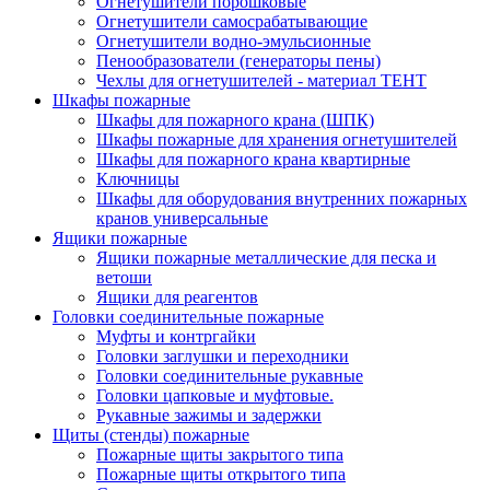
Огнетушители порошковые
Огнетушители самосрабатывающие
Огнетушители водно-эмульсионные
Пенообразователи (генераторы пены)
Чехлы для огнетушителей - материал ТЕНТ
Шкафы пожарные
Шкафы для пожарного крана (ШПК)
Шкафы пожарные для хранения огнетушителей
Шкафы для пожарного крана квартирные
Ключницы
Шкафы для оборудования внутренних пожарных
кранов универсальные
Ящики пожарные
Ящики пожарные металлические для песка и
ветоши
Ящики для реагентов
Головки соединительные пожарные
Муфты и контргайки
Головки заглушки и переходники
Головки соединительные рукавные
Головки цапковые и муфтовые.
Рукавные зажимы и задержки
Щиты (стенды) пожарные
Пожарные щиты закрытого типа
Пожарные щиты открытого типа