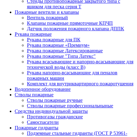
Стенды противопожарные закрытого типа с
ящиком для песка серия Т
Пожарные вентили и клапаны
Вентиль пожарный
Клапаны пожарные прямоточные КПЧП
Датчик положения пожарного клапана ДППК
Рукава пожарные
Рукава пожарные для ПК
Рукава пожарные «Премиум»
Рукава пожарные Латексированные
Рукава пожарные "Типа Латекс"
Рукава всасывающие и напорно-всасывающие для
технической воды (класс В)
Рукава напорно-всасывающие для пеналов
пожарных машин
Комплект для внутриквартирного пожаротушения
Водопенное оборудование
Стволы пожарные
Стволы пожарные ручные
Стволы пожарные профессиональныные
Средства индивидуальной защиты
Противогазы гражданские
Самоспасатели
Пожарные гидранты
Подземные стальные гидранты (ГОСТ Р 53961-