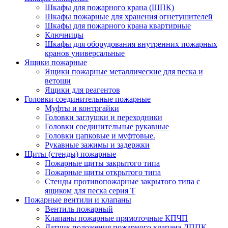
Шкафы для пожарного крана (ШПК)
Шкафы пожарные для хранения огнетушителей
Шкафы для пожарного крана квартирные
Ключницы
Шкафы для оборудования внутренних пожарных
кранов универсальные
Ящики пожарные
Ящики пожарные металлические для песка и
ветоши
Ящики для реагентов
Головки соединительные пожарные
Муфты и контргайки
Головки заглушки и переходники
Головки соединительные рукавные
Головки цапковые и муфтовые.
Рукавные зажимы и задержки
Щиты (стенды) пожарные
Пожарные щиты закрытого типа
Пожарные щиты открытого типа
Стенды противопожарные закрытого типа с
ящиком для песка серия Т
Пожарные вентили и клапаны
Вентиль пожарный
Клапаны пожарные прямоточные КПЧП
Датчик положения пожарного клапана ДППК