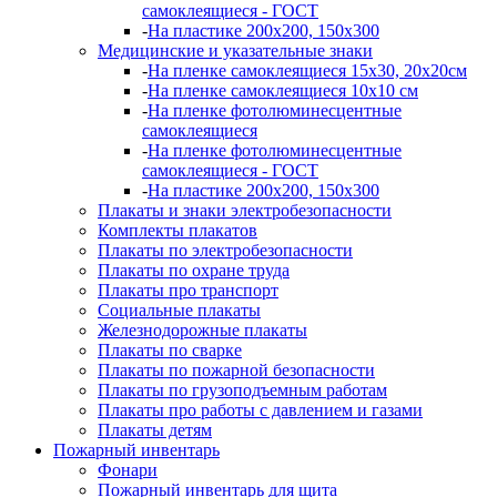
самоклеящиеся - ГОСТ
-
На пластике 200х200, 150х300
Медицинские и указательные знаки
-
На пленке самоклеящиеся 15х30, 20х20см
-
На пленке самоклеящиеся 10х10 см
-
На пленке фотолюминесцентные
самоклеящиеся
-
На пленке фотолюминесцентные
самоклеящиеся - ГОСТ
-
На пластике 200х200, 150х300
Плакаты и знаки электробезопасности
Комплекты плакатов
Плакаты по электробезопасности
Плакаты по охране труда
Плакаты про транспорт
Социальные плакаты
Железнодорожные плакаты
Плакаты по сварке
Плакаты по пожарной безопасности
Плакаты по грузоподъемным работам
Плакаты про работы с давлением и газами
Плакаты детям
Пожарный инвентарь
Фонари
Пожарный инвентарь для щита