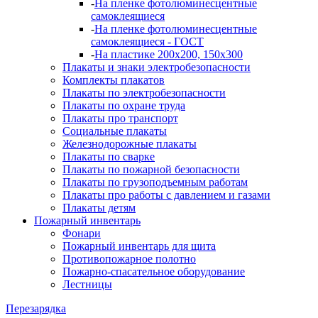
-
На пленке фотолюминесцентные
самоклеящиеся
-
На пленке фотолюминесцентные
самоклеящиеся - ГОСТ
-
На пластике 200х200, 150х300
Плакаты и знаки электробезопасности
Комплекты плакатов
Плакаты по электробезопасности
Плакаты по охране труда
Плакаты про транспорт
Социальные плакаты
Железнодорожные плакаты
Плакаты по сварке
Плакаты по пожарной безопасности
Плакаты по грузоподъемным работам
Плакаты про работы с давлением и газами
Плакаты детям
Пожарный инвентарь
Фонари
Пожарный инвентарь для щита
Противопожарное полотно
Пожарно-спасательное оборудование
Лестницы
Перезарядка