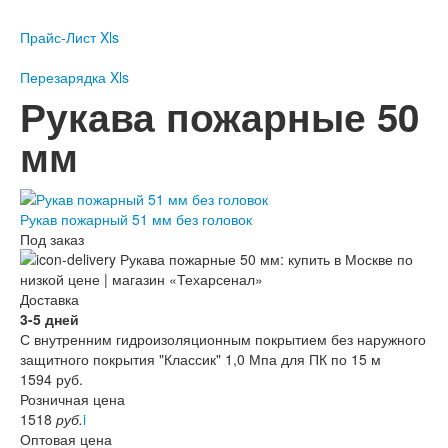
Пожарное оборудование
Прайс-Лист Xls
Перезарядка
Перезарядка ОП
Перезарядка Xls
Перезарядка ОУ
Рукава пожарные 50
Перезарядка ОВП
мм
Доставка
Оплата
Рукав пожарный 51 мм без головок
Гарантии
Под заказ
О нас
Статьи
Доставка
Публичная оферта
3-5 дней
Сертификаты
С внутренним гидроизоляционным покрытием без наружного
Вопрос-Ответ
защитного покрытия "Классик" 1,0 Мпа для ПК по 15 м
1594
руб.
Контакты
Розничная цена
1518
руб.
i
Пожарное оборудование
Оптовая цена
Перезарядка