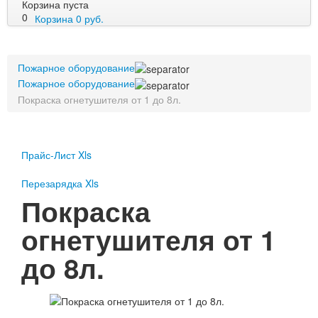
Корзина пуста
0
Корзина
0
руб.
Пожарное оборудование
Пожарное оборудование
Перезарядка
Пожарное оборудование
Перезарядка ОП
Покраска огнетушителя от 1 до 8л.
Перезарядка ОУ
Перезарядка ОВП
Доставка
Прайс-Лист Xls
Оплата
Перезарядка Xls
Гарантии
Покраска
О нас
огнетушителя от 1
Статьи
до 8л.
Публичная оферта
Сертификаты
Вопрос-Ответ
Контакты