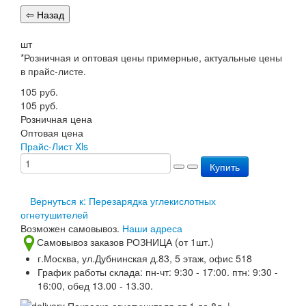
Пожарное оборудование
Перезарядка
шт
Перезарядка ОП
*Розничная и оптовая цены примерные, актуальные цены
Перезарядка ОУ
в прайс-листе.
Перезарядка ОВП
Доставка
105
руб.
Оплата
105
руб.
Гарантии
Розничная цена
О нас
Оптовая цена
Статьи
Прайс-Лист Xls
Публичная оферта
Купить
Сертификаты
Вопрос-Ответ
Контакты
Вернуться к: Перезарядка углекислотных
огнетушителей
Возможен самовывоз.
Наши адреса
Самовывоз заказов РОЗНИЦА (от 1шт.)
г.Москва, ул.Дубнинская д.83, 5 этаж, офис 518
График работы склада: пн-чт: 9:30 - 17:00. птн: 9:30 -
16:00, обед 13.00 - 13.30.