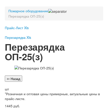
Пожарное оборудование
Пожарное оборудование
Перезарядка
Перезарядка ОП-25(з)
Перезарядка ОП
Перезарядка ОУ
Прайс-Лист Xls
Перезарядка ОВП
Доставка
Перезарядка Xls
Перезарядка
Оплата
ОП-25(з)
Гарантии
О нас
Статьи
Публичная оферта
Сертификаты
Вопрос-Ответ
шт
Контакты
*Розничная и оптовая цены примерные, актуальные цены в
прайс-листе.
Пожарное оборудование
1445
руб.
Перезарядка