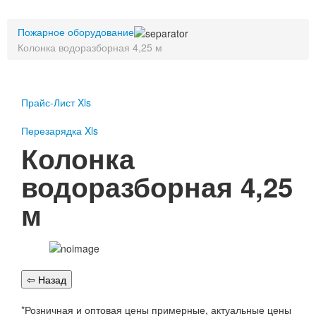
Пожарное оборудование
Пожарное оборудование
Перезарядка
Колонка водоразборная 4,25 м
Перезарядка ОП
Перезарядка ОУ
Перезарядка ОВП
Доставка
Прайс-Лист Xls
Оплата
Перезарядка Xls
Колонка
Гарантии
водоразборная 4,25
О нас
м
Статьи
Публичная оферта
Сертификаты
Вопрос-Ответ
Контакты
Пожарное оборудование
*Розничная и оптовая цены примерные, актуальные цены
Перезарядка