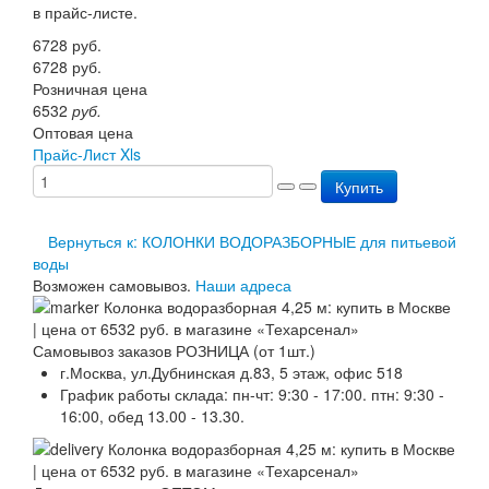
в прайс-листе.
Перезарядка ОП
Перезарядка ОУ
6728
руб.
Перезарядка ОВП
6728
руб.
Доставка
Розничная цена
Оплата
6532
руб.
Гарантии
Оптовая цена
О нас
Прайс-Лист Xls
Статьи
Купить
Публичная оферта
Сертификаты
Вопрос-Ответ
Вернуться к: КОЛОНКИ ВОДОРАЗБОРНЫЕ для питьевой
Контакты
воды
Возможен самовывоз.
Наши адреса
Самовывоз заказов РОЗНИЦА (от 1шт.)
г.Москва, ул.Дубнинская д.83, 5 этаж, офис 518
График работы склада: пн-чт: 9:30 - 17:00. птн: 9:30 -
16:00, обед 13.00 - 13.30.