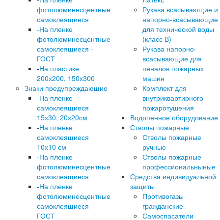
фотолюминесцентные
Рукава всасывающие и
самоклеящиеся
напорно-всасывающие
-
На пленке
для технической воды
фотолюминесцентные
(класс В)
самоклеящиеся -
Рукава напорно-
ГОСТ
всасывающие для
-
На пластике
пеналов пожарных
200х200, 150х300
машин
Знаки предупреждающие
Комплект для
-
На пленке
внутриквартирного
самоклеящиеся
пожаротушения
15х30, 20х20см
Водопенное оборудование
-
На пленке
Стволы пожарные
самоклеящиеся
Стволы пожарные
10х10 см
ручные
-
На пленке
Стволы пожарные
фотолюминесцентные
профессиональныные
самоклеящиеся
Средства индивидуальной
-
На пленке
защиты
фотолюминесцентные
Противогазы
самоклеящиеся -
гражданские
ГОСТ
Самоспасатели