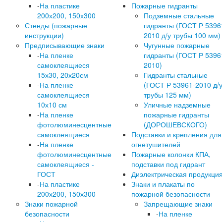
-
На пластике
Пожарные гидранты
200х200, 150х300
Подземные стальные
Стенды (пожарные
гидранты (ГОСТ Р 5396
инструкции)
2010 д/у трубы 100 мм)
Предписывающие знаки
Чугунные пожарные
-
На пленке
гидранты (ГОСТ Р 5396
самоклеящиеся
2010)
15х30, 20х20см
Гидранты стальные
-
На пленке
(ГОСТ Р 53961-2010 д/
самоклеящиеся
трубы 125 мм)
10х10 см
Уличные надземные
-
На пленке
пожарные гидранты
фотолюминесцентные
(ДОРОШЕВСКОГО)
самоклеящиеся
Подставки и крепления для
-
На пленке
огнетушителей
фотолюминесцентные
Пожарные колонки КПА,
самоклеящиеся -
подставки под гидрант
ГОСТ
Диэлектрическая продукци
-
На пластике
Знаки и плакаты по
200х200, 150х300
пожарной безопасности
Знаки пожарной
Запрещающие знаки
безопасности
-
На пленке