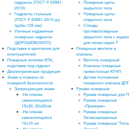
гидранты (ГОСТ Р 53961-
Пожарные щиты
2010)
закрытого типа
Гидранты стальные
Пожарные щиты
(ГОСТ Р 53961-2010 д/у
открытого типа
трубы 125 мм)
Стенды
Уличные надземные
противопожарные
пожарные гидранты
закрытого типа с ящик
(ДОРОШЕВСКОГО)
для песка серия Т
Подставки и крепления для
Пожарные вентили и
огнетушителей
клапаны
Пожарные колонки КПА,
Вентиль пожарный
подставки под гидрант
Клапаны пожарные
Диэлектрическая продукция
прямоточные КПЧП
Знаки и плакаты по
Датчик положения
пожарной безопасности
пожарного клапана ДП
Запрещающие знаки
Рукава пожарные
-
На пленке
Рукава пожарные для 
самоклеящиеся
Рукава пожарные
15х30, 20х20см
«Премиум»
-
На пленке
Рукава пожарные
самоклеящиеся
Латексированные
10х10 см
Рукава пожарные "Типа
-
На пленке
Латекс"