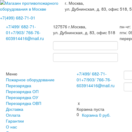
г. Москва,
ул. Дубнинская, д. 83, офис 518, 5
+7(499)
682-71-01
+7
/499/
682-71-
127576
г.Москва
,
пн-чт:
01
+7
/903/
766-76-
ул. Дубнинская, д. 83, офис 518
птн: 0
60
3914416@mail.ru
перер
Меню
+7
/499/
682-71-
Пожарное оборудование
01
+7
/903/
766-76-
Перезарядка
60
3914416@mail.ru
Перезарядка ОП
Перезарядка ОУ
Перезарядка ОВП
x
Доставка
Корзина пуста
0
Оплата
Корзина
0
руб.
Гарантии
О нас