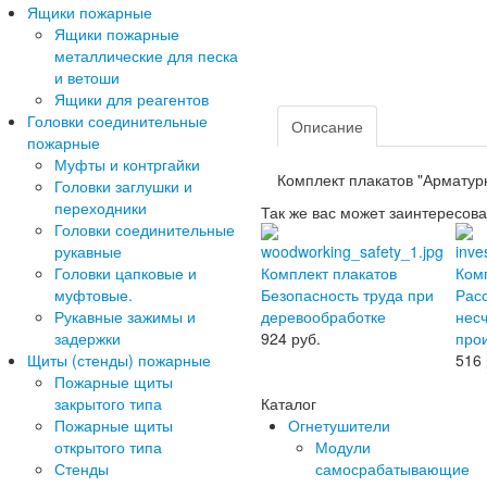
Ящики пожарные
Ящики пожарные
металлические для песка
и ветоши
Ящики для реагентов
Головки соединительные
Описание
пожарные
Муфты и контргайки
Комплект плакатов "Арматур
Головки заглушки и
переходники
Так же вас может заинтересова
Головки соединительные
рукавные
Головки цапковые и
Комплект плакатов
Ком
муфтовые.
Безопасность труда при
Рас
Рукавные зажимы и
деревообработке
несч
задержки
924
руб.
про
Щиты (стенды) пожарные
516
Пожарные щиты
закрытого типа
Каталог
Пожарные щиты
Огнетушители
открытого типа
Модули
Стенды
самосрабатывающие