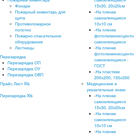
Фонари
15х30, 20х20см
Пожарный инвентарь для
-
На пленке
щита
самоклеящиеся
Противопожарное
10х10 см
полотно
-
На пленке
Пожарно-спасательное
фотолюминесцент
оборудование
самоклеящиеся
Лестницы
-
На пленке
фотолюминесцент
Перезарядка
самоклеящиеся -
Перезарядка ОП
ГОСТ
Перезарядка ОУ
-
На пластике
Перезарядка ОВП
200х200, 150х300
Прайс-Лист Xls
Медицинские и
указательные знаки
Перезарядка Xls
-
На пленке
самоклеящиеся
15х30, 20х20см
-
На пленке
самоклеящиеся
10х10 см
-
На пленке