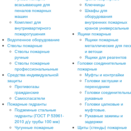
всасывающие для
Ключницы
пеналов пожарных
Шкафы для
машин
оборудования
Комплект для
внутренних пожарных
внутриквартирного
кранов универсальные
пожаротушения
Ящики пожарные
Водопенное оборудование
Ящики пожарные
Стволы пожарные
металлические для пес
Стволы пожарные
и ветоши
ручные
Ящики для реагентов
Стволы пожарные
Головки соединительные
профессиональныные
пожарные
Средства индивидуальной
Муфты и контргайки
защиты
Головки заглушки и
Противогазы
переходники
гражданские
Головки соединительн
Самоспасатели
рукавные
Пожарные гидранты
Головки цапковые и
Подземные стальные
муфтовые.
гидранты (ГОСТ Р 53961-
Рукавные зажимы и
2010 д/у трубы 100 мм)
задержки
Чугунные пожарные
Щиты (стенды) пожарные