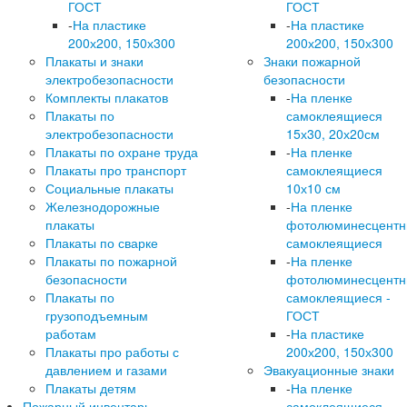
ГОСТ
ГОСТ
-
На пластике
-
На пластике
200х200, 150х300
200х200, 150х300
Плакаты и знаки
Знаки пожарной
электробезопасности
безопасности
Комплекты плакатов
-
На пленке
Плакаты по
самоклеящиеся
электробезопасности
15х30, 20х20см
Плакаты по охране труда
-
На пленке
Плакаты про транспорт
самоклеящиеся
Социальные плакаты
10х10 см
Железнодорожные
-
На пленке
плакаты
фотолюминесцент
Плакаты по сварке
самоклеящиеся
Плакаты по пожарной
-
На пленке
безопасности
фотолюминесцент
Плакаты по
самоклеящиеся -
грузоподъемным
ГОСТ
работам
-
На пластике
Плакаты про работы с
200х200, 150х300
давлением и газами
Эвакуационные знаки
Плакаты детям
-
На пленке
Пожарный инвентарь
самоклеящиеся