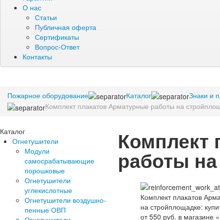
О нас
Статьи
Публичная оферта
Сертификаты
Вопрос-Ответ
Контакты
Пожарное оборудование
Каталог
Знаки и 
Комплект плакатов Арматурные работы на стройпло
Каталог
Комплект 
Огнетушители
Модули
работы на
самосрабатывающие
порошковые
Огнетушители
углекислотные
Огнетушители воздушно-
пенные ОВП
Огнетушители