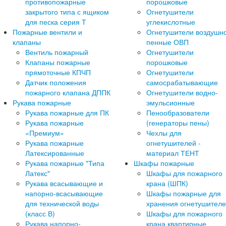
противопожарные
порошковые
закрытого типа с ящиком
Огнетушители
для песка серия Т
углекислотные
Пожарные вентили и
Огнетушители воздушн
клапаны
пенные ОВП
Вентиль пожарный
Огнетушители
Клапаны пожарные
порошковые
прямоточные КПЧП
Огнетушители
Датчик положения
самосрабатывающие
пожарного клапана ДППК
Огнетушители водно-
Рукава пожарные
эмульсионные
Рукава пожарные для ПК
Пенообразователи
Рукава пожарные
(генераторы пены)
«Премиум»
Чехлы для
Рукава пожарные
огнетушителей -
Латексированные
материал ТЕНТ
Рукава пожарные "Типа
Шкафы пожарные
Латекс"
Шкафы для пожарного
Рукава всасывающие и
крана (ШПК)
напорно-всасывающие
Шкафы пожарные для
для технической воды
хранения огнетушител
(класс В)
Шкафы для пожарного
Рукава напорно-
крана квартирные