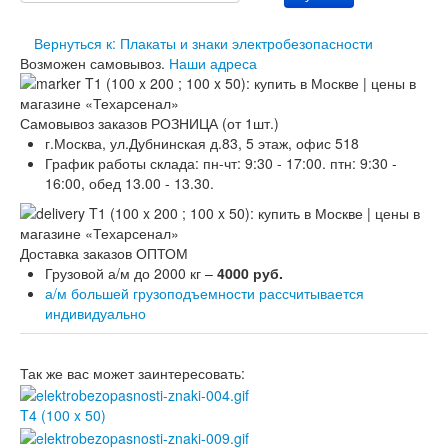
Перезарядка ОП
Перезарядка ОУ
Вернуться к: Плакаты и знаки электробезопасности
Перезарядка ОВП
Возможен самовывоз.
Наши адреса
Доставка
Оплата
Гарантии
Самовывоз заказов РОЗНИЦА (от 1шт.)
О нас
г.Москва, ул.Дубнинская д.83, 5 этаж, офис 518
Статьи
График работы склада: пн-чт: 9:30 - 17:00. птн: 9:30 -
Публичная оферта
16:00, обед 13.00 - 13.30.
Сертификаты
Вопрос-Ответ
Контакты
Доставка заказов ОПТОМ
Грузовой а/м до 2000 кг –
4000 руб.
а/м большей грузоподъемности рассчитывается
индивидуально
Так же вас может заинтересовать:
T4 (100 x 50)