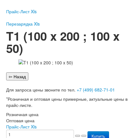
Пожарное оборудование
Прайс-Лист Xls
Перезарядка
Перезарядка ОП
Перезарядка Xls
Перезарядка ОУ
T1 (100 x 200 ; 100 x
Перезарядка ОВП
50)
Доставка
Оплата
Гарантии
О нас
Для запроса цены звоните по тел.
+7 (499) 682-71-01
Статьи
Публичная оферта
*Розничная и оптовая цены примерные, актуальные цены в
Сертификаты
прайс-листе.
Вопрос-Ответ
Розничная цена
Контакты
Оптовая цена
Прайс-Лист Xls
Пожарное оборудование
Купить
Перезарядка