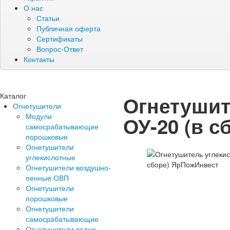
О нас
Статьи
Публичная оферта
Сертификаты
Вопрос-Ответ
Контакты
Каталог
Огнетушит
Огнетушители
Модули
ОУ-20 (в 
самосрабатывающие
порошковые
Огнетушители
углекислотные
Огнетушители воздушно-
пенные ОВП
Огнетушители
порошковые
Огнетушители
самосрабатывающие
Огнетушители водно-