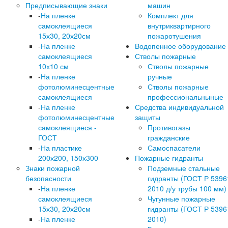
Предписывающие знаки
машин
-
На пленке
Комплект для
самоклеящиеся
внутриквартирного
15х30, 20х20см
пожаротушения
-
На пленке
Водопенное оборудование
самоклеящиеся
Стволы пожарные
10х10 см
Стволы пожарные
-
На пленке
ручные
фотолюминесцентные
Стволы пожарные
самоклеящиеся
профессиональныные
-
На пленке
Средства индивидуальной
фотолюминесцентные
защиты
самоклеящиеся -
Противогазы
ГОСТ
гражданские
-
На пластике
Самоспасатели
200х200, 150х300
Пожарные гидранты
Знаки пожарной
Подземные стальные
безопасности
гидранты (ГОСТ Р 5396
-
На пленке
2010 д/у трубы 100 мм)
самоклеящиеся
Чугунные пожарные
15х30, 20х20см
гидранты (ГОСТ Р 5396
-
На пленке
2010)