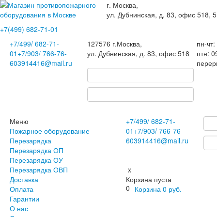
г. Москва,
ул. Дубнинская, д. 83, офис 518, 5
+7(499)
682-71-01
+7
/499/
682-71-
127576
г.Москва
,
пн-чт:
01
+7
/903/
766-76-
ул. Дубнинская, д. 83, офис 518
птн: 0
60
3914416@mail.ru
перер
Меню
+7
/499/
682-71-
Пожарное оборудование
01
+7
/903/
766-76-
Перезарядка
60
3914416@mail.ru
Перезарядка ОП
Перезарядка ОУ
Перезарядка ОВП
x
Доставка
Корзина пуста
0
Оплата
Корзина
0
руб.
Гарантии
О нас