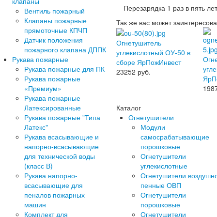
клапаны
Перезарядка 1 раз в пять лет
Вентиль пожарный
Клапаны пожарные
Так же вас может заинтересова
прямоточные КПЧП
Датчик положения
Огнетушитель
пожарного клапана ДППК
углекислотный ОУ-50 в
Рукава пожарные
Огн
сборе ЯрПожИнвест
Рукава пожарные для ПК
угл
23252
руб.
Рукава пожарные
ЯрП
«Премиум»
198
Рукава пожарные
Латексированные
Каталог
Рукава пожарные "Типа
Огнетушители
Латекс"
Модули
Рукава всасывающие и
самосрабатывающие
напорно-всасывающие
порошковые
для технической воды
Огнетушители
(класс В)
углекислотные
Рукава напорно-
Огнетушители воздушн
всасывающие для
пенные ОВП
пеналов пожарных
Огнетушители
машин
порошковые
Комплект для
Огнетушители