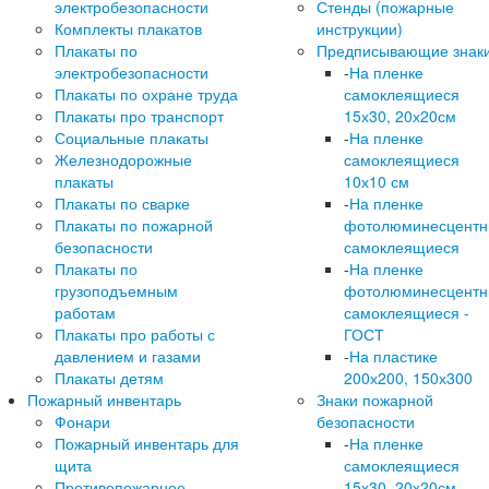
электробезопасности
Стенды (пожарные
Комплекты плакатов
инструкции)
Плакаты по
Предписывающие знак
электробезопасности
-
На пленке
Плакаты по охране труда
самоклеящиеся
Плакаты про транспорт
15х30, 20х20см
Социальные плакаты
-
На пленке
Железнодорожные
самоклеящиеся
плакаты
10х10 см
Плакаты по сварке
-
На пленке
Плакаты по пожарной
фотолюминесцент
безопасности
самоклеящиеся
Плакаты по
-
На пленке
грузоподъемным
фотолюминесцент
работам
самоклеящиеся -
Плакаты про работы с
ГОСТ
давлением и газами
-
На пластике
Плакаты детям
200х200, 150х300
Пожарный инвентарь
Знаки пожарной
Фонари
безопасности
Пожарный инвентарь для
-
На пленке
щита
самоклеящиеся
Противопожарное
15х30, 20х20см