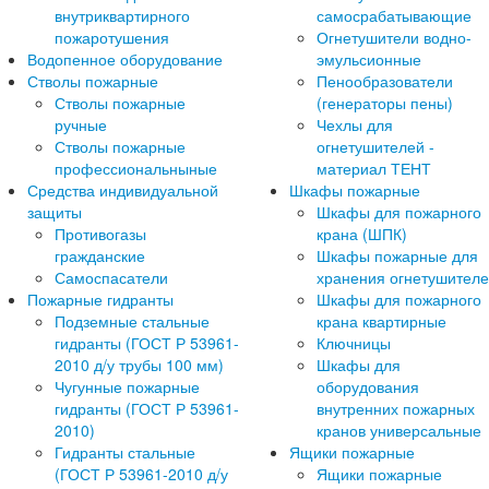
внутриквартирного
самосрабатывающие
пожаротушения
Огнетушители водно-
Водопенное оборудование
эмульсионные
Стволы пожарные
Пенообразователи
Стволы пожарные
(генераторы пены)
ручные
Чехлы для
Стволы пожарные
огнетушителей -
профессиональныные
материал ТЕНТ
Средства индивидуальной
Шкафы пожарные
защиты
Шкафы для пожарного
Противогазы
крана (ШПК)
гражданские
Шкафы пожарные для
Самоспасатели
хранения огнетушител
Пожарные гидранты
Шкафы для пожарного
Подземные стальные
крана квартирные
гидранты (ГОСТ Р 53961-
Ключницы
2010 д/у трубы 100 мм)
Шкафы для
Чугунные пожарные
оборудования
гидранты (ГОСТ Р 53961-
внутренних пожарных
2010)
кранов универсальные
Гидранты стальные
Ящики пожарные
(ГОСТ Р 53961-2010 д/у
Ящики пожарные