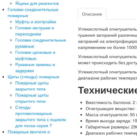
Ящики для реагентов
Головки соединительные
Описание
пожарные
Муфты и контргайки
Головки заглушки и
Углекислотный огнетушитель
переходники
тушения загораний различных
Головки соединительные
загораний на электрофициро
рукавные
напряжением не более 1000В
Головки цапковые и
Углекислотный огнетушитель
муфтовые.
может происходить без досту
Рукавные зажимы и
задержки
Углекислотный огнетушитель
Щиты (стенды) пожарные
диапазоне рабочих температ
Пожарные щиты
Технически
закрытого типа
Пожарные щиты
открытого типа
Вместимость баллона: 2 х
Стенды
Огнетушащее вещество: 
противопожарные
Масса огнетушителя: 50 к
закрытого типа с ящиком
Время выхода заряда: 15
для песка серия Т
Габаритные размеры: 29
Пожарные вентили и
Диапазон рабочих темпер