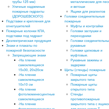
трубы 125 мм)
металлические для пес
Уличные надземные
и ветоши
пожарные гидранты
Ящики для реагентов
(ДОРОШЕВСКОГО)
Головки соединительные
Подставки и крепления для
пожарные
огнетушителей
Муфты и контргайки
Пожарные колонки КПА,
Головки заглушки и
подставки под гидрант
переходники
Диэлектрическая продукция
Головки соединительн
Знаки и плакаты по
рукавные
пожарной безопасности
Головки цапковые и
Запрещающие знаки
муфтовые.
-
На пленке
Рукавные зажимы и
самоклеящиеся
задержки
15х30, 20х20см
Щиты (стенды) пожарные
-
На пленке
Пожарные щиты
самоклеящиеся
закрытого типа
10х10 см
Пожарные щиты
-
На пленке
открытого типа
фотолюминесцентные
Стенды
самоклеящиеся
противопожарные
-
На пленке
закрытого типа с ящик
фотолюминесцентные
для песка серия Т