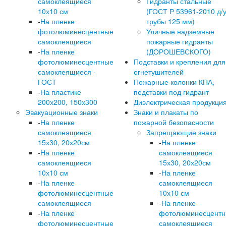
самоклеящиеся
Гидранты стальные
10х10 см
(ГОСТ Р 53961-2010 д/
-
На пленке
трубы 125 мм)
фотолюминесцентные
Уличные надземные
самоклеящиеся
пожарные гидранты
-
На пленке
(ДОРОШЕВСКОГО)
фотолюминесцентные
Подставки и крепления для
самоклеящиеся -
огнетушителей
ГОСТ
Пожарные колонки КПА,
-
На пластике
подставки под гидрант
200х200, 150х300
Диэлектрическая продукци
Эвакуационные знаки
Знаки и плакаты по
-
На пленке
пожарной безопасности
самоклеящиеся
Запрещающие знаки
15х30, 20х20см
-
На пленке
-
На пленке
самоклеящиеся
самоклеящиеся
15х30, 20х20см
10х10 см
-
На пленке
-
На пленке
самоклеящиеся
фотолюминесцентные
10х10 см
самоклеящиеся
-
На пленке
-
На пленке
фотолюминесцент
фотолюминесцентные
самоклеящиеся