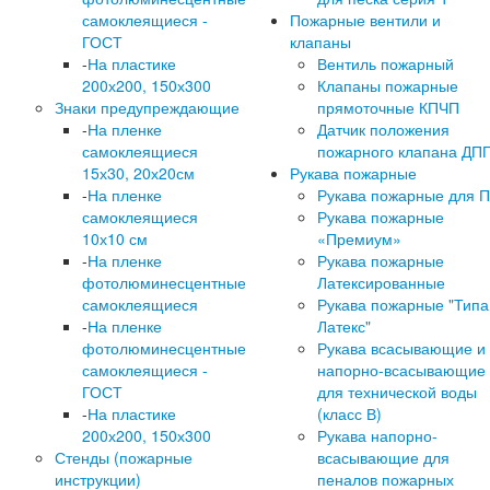
самоклеящиеся -
Пожарные вентили и
ГОСТ
клапаны
-
На пластике
Вентиль пожарный
200х200, 150х300
Клапаны пожарные
Знаки предупреждающие
прямоточные КПЧП
-
На пленке
Датчик положения
самоклеящиеся
пожарного клапана ДП
15х30, 20х20см
Рукава пожарные
-
На пленке
Рукава пожарные для 
самоклеящиеся
Рукава пожарные
10х10 см
«Премиум»
-
На пленке
Рукава пожарные
фотолюминесцентные
Латексированные
самоклеящиеся
Рукава пожарные "Типа
-
На пленке
Латекс"
фотолюминесцентные
Рукава всасывающие и
самоклеящиеся -
напорно-всасывающие
ГОСТ
для технической воды
-
На пластике
(класс В)
200х200, 150х300
Рукава напорно-
Стенды (пожарные
всасывающие для
инструкции)
пеналов пожарных