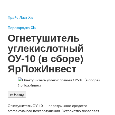
Пожарное оборудование
Перезарядка
Прайс-Лист Xls
Перезарядка ОП
Перезарядка ОУ
Перезарядка Xls
Перезарядка ОВП
Огнетушитель
Доставка
углекислотный
Оплата
ОУ-10 (в сборе)
Гарантии
ЯрПожИнвест
О нас
Статьи
Публичная оферта
Сертификаты
Вопрос-Ответ
Контакты
Огнетушитель ОУ 10 — передвижное средство
Пожарное оборудование
эффективного пожаротушения. Устройство позволяет
Перезарядка