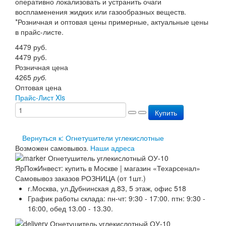
оперативно локализовать и устранить очаги
Перезарядка ОП
воспламенения жидких или газообразных веществ.
Перезарядка ОУ
*Розничная и оптовая цены примерные, актуальные цены
Перезарядка ОВП
в прайс-листе.
Доставка
4479
руб.
Оплата
4479
руб.
Гарантии
Розничная цена
О нас
4265
руб.
Статьи
Оптовая цена
Публичная оферта
Прайс-Лист Xls
Сертификаты
Вопрос-Ответ
Купить
Контакты
Вернуться к: Огнетушители углекислотные
Возможен самовывоз.
Наши адреса
Самовывоз заказов РОЗНИЦА (от 1шт.)
г.Москва, ул.Дубнинская д.83, 5 этаж, офис 518
График работы склада: пн-чт: 9:30 - 17:00. птн: 9:30 -
16:00, обед 13.00 - 13.30.