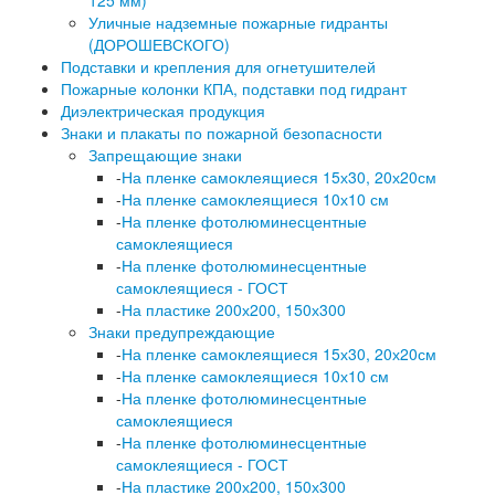
125 мм)
Уличные надземные пожарные гидранты
(ДОРОШЕВСКОГО)
Подставки и крепления для огнетушителей
Пожарные колонки КПА, подставки под гидрант
Диэлектрическая продукция
Знаки и плакаты по пожарной безопасности
Запрещающие знаки
-
На пленке самоклеящиеся 15х30, 20х20см
-
На пленке самоклеящиеся 10х10 см
-
На пленке фотолюминесцентные
самоклеящиеся
-
На пленке фотолюминесцентные
самоклеящиеся - ГОСТ
-
На пластике 200х200, 150х300
Знаки предупреждающие
-
На пленке самоклеящиеся 15х30, 20х20см
-
На пленке самоклеящиеся 10х10 см
-
На пленке фотолюминесцентные
самоклеящиеся
-
На пленке фотолюминесцентные
самоклеящиеся - ГОСТ
-
На пластике 200х200, 150х300