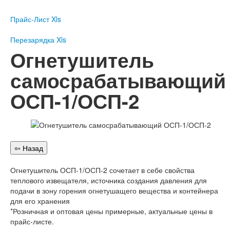
Пожарное оборудование
Прайс-Лист Xls
Перезарядка
Перезарядка ОП
Перезарядка Xls
Перезарядка ОУ
Огнетушитель
Перезарядка ОВП
самосрабатывающий
Доставка
ОСП-1/ОСП-2
Оплата
Гарантии
О нас
Статьи
Публичная оферта
Огнетушитель ОСП-1/ОСП-2 сочетает в себе свойства
Сертификаты
теплового извещателя, источника создания давления для
Вопрос-Ответ
подачи в зону горения огнетушащего вещества и контейнера
Контакты
для его хранения
*Розничная и оптовая цены примерные, актуальные цены в
Пожарное оборудование
прайс-листе.
Перезарядка