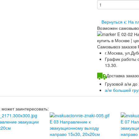
Вернуться к: На 
Возможен самовыво
Самовывоз заказов 
г.Москва, ул.Дуб
График работы ск
13.30.
Доставка зака
Грузовой а/м до
а/м большей гр
с может заинтересовать:
авление эвакуации
E 03 Направление к
E 07 Нап
х20см
эвакуационному выходу
эвакуац
направо 15х30, 20х20см
направо 