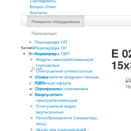
Сертификаты
Вопрос-Ответ
Контакты
Пожарное оборудование
Перезарядка
Перезарядка ОП
Каталог
Перезарядка ОУ
E 0
Огнетушители
Перезарядка ОВП
Модули самосрабатывающие
15х
порошковые
О нас
Огнетушители углекислотные
Огнетушители воздушно-пенные
Статьи
ОВП
Публичная оферта
Огнетушители порошковые
Сертификаты
Огнетушители
Вопрос-Ответ
самосрабатывающие
Огнетушители водно-
эмульсионные
Пенообразователи (генераторы
пены)
Чехлы для огнетушителей -