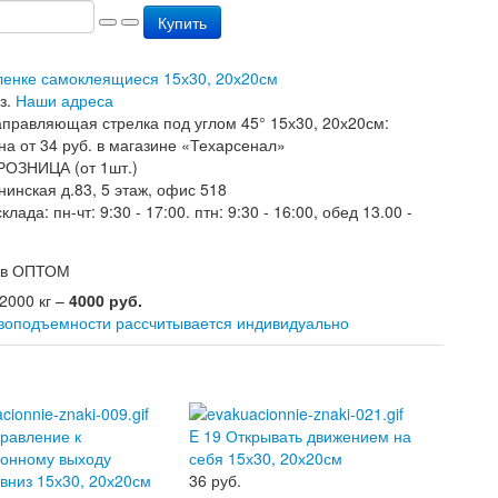
Купить
пленке самоклеящиеся 15х30, 20х20см
з.
Наши адреса
РОЗНИЦА (от 1шт.)
нинская д.83, 5 этаж, офис 518
лада: пн-чт: 9:30 - 17:00. птн: 9:30 - 16:00, обед 13.00 -
зов ОПТОМ
 2000 кг –
4000 руб.
узоподъемности рассчитывается индивидуально
равление к
E 19 Открывать движением на
ионному выходу
себя 15х30, 20х20см
вниз 15х30, 20х20см
36
руб.