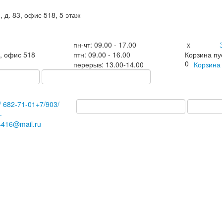
, д. 83, офис 518, 5 этаж
пн-чт: 09.00 - 17.00
x
3, офис 518
птн: 09.00 - 16.00
Корзина пу
0
перерыв: 13.00-14.00
Корзин
/
682-71-01
+7
/903/
-
4416@mail.ru