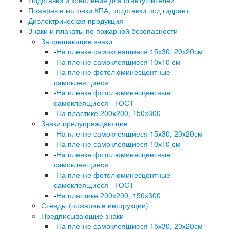
Подставки и крепления для огнетушителей
Пожарные колонки КПА, подставки под гидрант
Диэлектрическая продукция
Знаки и плакаты по пожарной безопасности
Запрещающие знаки
-
На пленке самоклеящиеся 15х30, 20х20см
-
На пленке самоклеящиеся 10х10 см
-
На пленке фотолюминесцентные
самоклеящиеся
-
На пленке фотолюминесцентные
самоклеящиеся - ГОСТ
-
На пластике 200х200, 150х300
Знаки предупреждающие
-
На пленке самоклеящиеся 15х30, 20х20см
-
На пленке самоклеящиеся 10х10 см
-
На пленке фотолюминесцентные
самоклеящиеся
-
На пленке фотолюминесцентные
самоклеящиеся - ГОСТ
-
На пластике 200х200, 150х300
Стенды (пожарные инструкции)
Предписывающие знаки
-
На пленке самоклеящиеся 15х30, 20х20см