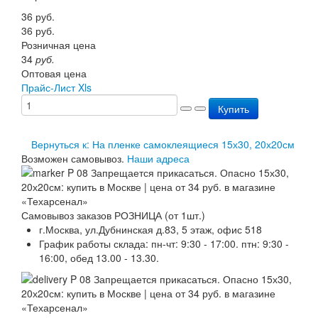
Перезарядка ОП
36
руб.
Перезарядка ОУ
36
руб.
Перезарядка ОВП
Розничная цена
Доставка
34
руб.
Оплата
Оптовая цена
Гарантии
Прайс-Лист Xls
О нас
Купить
Статьи
Публичная оферта
Сертификаты
Вернуться к: На пленке самоклеящиеся 15х30, 20х20см
Вопрос-Ответ
Возможен самовывоз.
Наши адреса
Контакты
Самовывоз заказов РОЗНИЦА (от 1шт.)
г.Москва, ул.Дубнинская д.83, 5 этаж, офис 518
График работы склада: пн-чт: 9:30 - 17:00. птн: 9:30 -
16:00, обед 13.00 - 13.30.