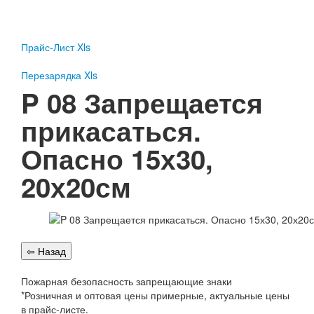
Пожарное оборудование
Перезарядка
Прайс-Лист Xls
Перезарядка ОП
Перезарядка ОУ
Перезарядка Xls
Перезарядка ОВП
P 08 Запрещается
Доставка
прикасаться.
Оплата
Опасно 15х30,
Гарантии
20х20см
О нас
Статьи
Публичная оферта
Сертификаты
Вопрос-Ответ
Контакты
Пожарная безопасность запрещающие знаки
*Розничная и оптовая цены примерные, актуальные цены
Пожарное оборудование
в прайс-листе.
Перезарядка