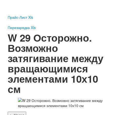
Пожарное оборудование
Перезарядка
Прайс-Лист Xls
Перезарядка ОП
Перезарядка ОУ
Перезарядка Xls
Перезарядка ОВП
W 29 Осторожно.
Доставка
Возможно
Оплата
затягивание между
Гарантии
вращающимися
О нас
элементами 10х10
Статьи
Публичная оферта
см
Сертификаты
Вопрос-Ответ
Контакты
Пожарное оборудование
Перезарядка