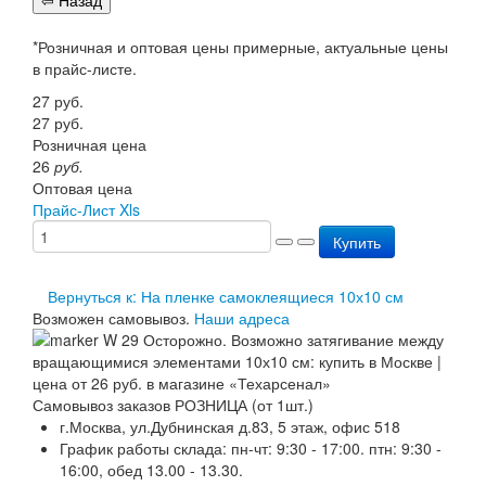
Перезарядка ОП
Перезарядка ОУ
*Розничная и оптовая цены примерные, актуальные цены
Перезарядка ОВП
в прайс-листе.
Доставка
27
руб.
Оплата
27
руб.
Гарантии
Розничная цена
О нас
26
руб.
Статьи
Оптовая цена
Публичная оферта
Прайс-Лист Xls
Сертификаты
Вопрос-Ответ
Купить
Контакты
Вернуться к: На пленке самоклеящиеся 10х10 см
Возможен самовывоз.
Наши адреса
Самовывоз заказов РОЗНИЦА (от 1шт.)
г.Москва, ул.Дубнинская д.83, 5 этаж, офис 518
График работы склада: пн-чт: 9:30 - 17:00. птн: 9:30 -
16:00, обед 13.00 - 13.30.