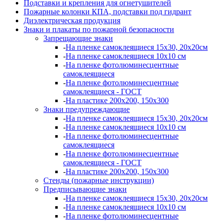
Подставки и крепления для огнетушителей
Пожарные колонки КПА, подставки под гидрант
Диэлектрическая продукция
Знаки и плакаты по пожарной безопасности
Запрещающие знаки
-
На пленке самоклеящиеся 15х30, 20х20см
-
На пленке самоклеящиеся 10х10 см
-
На пленке фотолюминесцентные
самоклеящиеся
-
На пленке фотолюминесцентные
самоклеящиеся - ГОСТ
-
На пластике 200х200, 150х300
Знаки предупреждающие
-
На пленке самоклеящиеся 15х30, 20х20см
-
На пленке самоклеящиеся 10х10 см
-
На пленке фотолюминесцентные
самоклеящиеся
-
На пленке фотолюминесцентные
самоклеящиеся - ГОСТ
-
На пластике 200х200, 150х300
Стенды (пожарные инструкции)
Предписывающие знаки
-
На пленке самоклеящиеся 15х30, 20х20см
-
На пленке самоклеящиеся 10х10 см
-
На пленке фотолюминесцентные