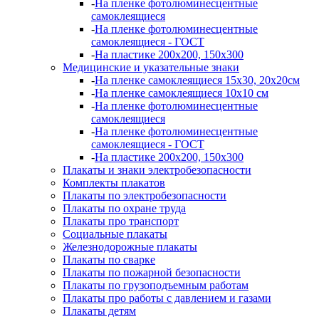
-
На пленке фотолюминесцентные
самоклеящиеся
-
На пленке фотолюминесцентные
самоклеящиеся - ГОСТ
-
На пластике 200х200, 150х300
Медицинские и указательные знаки
-
На пленке самоклеящиеся 15х30, 20х20см
-
На пленке самоклеящиеся 10х10 см
-
На пленке фотолюминесцентные
самоклеящиеся
-
На пленке фотолюминесцентные
самоклеящиеся - ГОСТ
-
На пластике 200х200, 150х300
Плакаты и знаки электробезопасности
Комплекты плакатов
Плакаты по электробезопасности
Плакаты по охране труда
Плакаты про транспорт
Социальные плакаты
Железнодорожные плакаты
Плакаты по сварке
Плакаты по пожарной безопасности
Плакаты по грузоподъемным работам
Плакаты про работы с давлением и газами
Плакаты детям