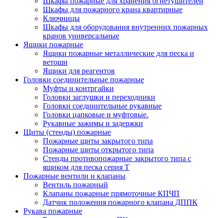
Шкафы пожарные для хранения огнетушителей
Шкафы для пожарного крана квартирные
Ключницы
Шкафы для оборудования внутренних пожарных
кранов универсальные
Ящики пожарные
Ящики пожарные металлические для песка и
ветоши
Ящики для реагентов
Головки соединительные пожарные
Муфты и контргайки
Головки заглушки и переходники
Головки соединительные рукавные
Головки цапковые и муфтовые.
Рукавные зажимы и задержки
Щиты (стенды) пожарные
Пожарные щиты закрытого типа
Пожарные щиты открытого типа
Стенды противопожарные закрытого типа с
ящиком для песка серия Т
Пожарные вентили и клапаны
Вентиль пожарный
Клапаны пожарные прямоточные КПЧП
Датчик положения пожарного клапана ДППК
Рукава пожарные