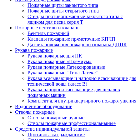
Пожарные щиты закрытого типа
Пожарные щиты открытого типа
Стенды противопожарные закрытого типа с
ящиком для песка серия Т
Пожарные вентили и клапаны
Вентиль пожарный
Клапаны пожарные прямоточные КПЧП
Датчик положения пожарного клапана ДППК
Рукава пожарные
Рукава пожарные для ПК
Рукава пожарные «Премиум»
Рукава пожарные Латексированные
Рукава пожарные "Типа Латекс"
Рукава всасывающие и напорно-всасывающие для
технической воды (класс В)
Рукава напорно-всасывающие для пеналов
пожарных машин
Комплект для внутриквартирного пожаротушения
Водопенное оборудование
Стволы пожарные
Стволы пожарные ручные
Стволы пожарные профессиональныные
Средства индивидуальной защиты
Противогазы гражданские