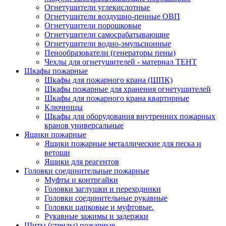
Огнетушители углекислотные
Огнетушители воздушно-пенные ОВП
Огнетушители порошковые
Огнетушители самосрабатывающие
Огнетушители водно-эмульсионные
Пенообразователи (генераторы пены)
Чехлы для огнетушителей - материал ТЕНТ
Шкафы пожарные
Шкафы для пожарного крана (ШПК)
Шкафы пожарные для хранения огнетушителей
Шкафы для пожарного крана квартирные
Ключницы
Шкафы для оборудования внутренних пожарных
кранов универсальные
Ящики пожарные
Ящики пожарные металлические для песка и
ветоши
Ящики для реагентов
Головки соединительные пожарные
Муфты и контргайки
Головки заглушки и переходники
Головки соединительные рукавные
Головки цапковые и муфтовые.
Рукавные зажимы и задержки
Щиты (стенды) пожарные