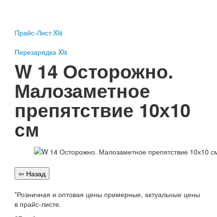
Пожарное оборудование
Перезарядка
Прайс-Лист Xls
Перезарядка ОП
Перезарядка ОУ
Перезарядка Xls
Перезарядка ОВП
W 14 Осторожно.
Доставка
Малозаметное
Оплата
препятствие 10х10
Гарантии
см
О нас
Статьи
Публичная оферта
Сертификаты
Вопрос-Ответ
Контакты
*Розничная и оптовая цены примерные, актуальные цены
в прайс-листе.
Пожарное оборудование
Перезарядка