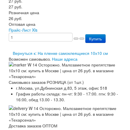
27
руб.
Перезарядка ОП
27
руб.
Перезарядка ОУ
Розничная цена
Перезарядка ОВП
26
руб.
Доставка
Оптовая цена
Оплата
Прайс-Лист Xls
Гарантии
Купить
О нас
Статьи
Публичная оферта
Вернуться к: На пленке самоклеящиеся 10х10 см
Сертификаты
Возможен самовывоз.
Наши адреса
Вопрос-Ответ
Контакты
Самовывоз заказов РОЗНИЦА (от 1шт.)
г.Москва, ул.Дубнинская д.83, 5 этаж, офис 518
График работы склада: пн-чт: 9:30 - 17:00. птн: 9:30 -
16:00, обед 13.00 - 13.30.
Доставка заказов ОПТОМ