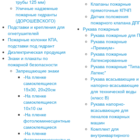
трубы 125 мм)
Клапаны пожарные
Уличные надземные
прямоточные КПЧП
пожарные гидранты
Датчик положения
(ДОРОШЕВСКОГО)
пожарного клапана ДП
Подставки и крепления для
Рукава пожарные
огнетушителей
Рукава пожарные для 
Пожарные колонки КПА,
Рукава пожарные
подставки под гидрант
«Премиум»
Диэлектрическая продукция
Рукава пожарные
Знаки и плакаты по
Латексированные
пожарной безопасности
Рукава пожарные "Типа
Запрещающие знаки
Латекс"
-
На пленке
Рукава всасывающие и
самоклеящиеся
напорно-всасывающие
15х30, 20х20см
для технической воды
-
На пленке
(класс В)
самоклеящиеся
Рукава напорно-
10х10 см
всасывающие для
-
На пленке
пеналов пожарных
фотолюминесцентные
машин
самоклеящиеся
Комплект для
-
На пленке
внутриквартирного
фотолюминесцентные