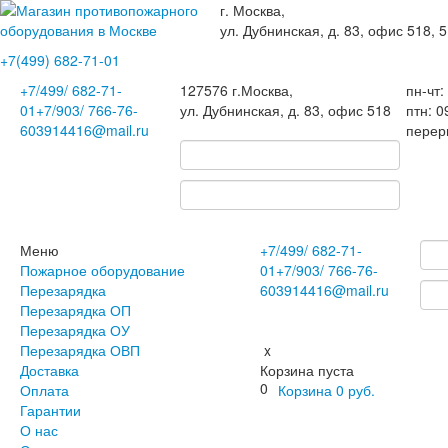
г. Москва,
ул. Дубнинская, д. 83, офис 518, 5
+7(499)
682-71-01
+7
/499/
682-71-
127576
г.Москва
,
пн-чт:
01
+7
/903/
766-76-
ул. Дубнинская, д. 83, офис 518
птн: 0
60
3914416@mail.ru
перер
Меню
+7
/499/
682-71-
Пожарное оборудование
01
+7
/903/
766-76-
Перезарядка
60
3914416@mail.ru
Перезарядка ОП
Перезарядка ОУ
Перезарядка ОВП
x
Доставка
Корзина пуста
0
Оплата
Корзина
0
руб.
Гарантии
О нас