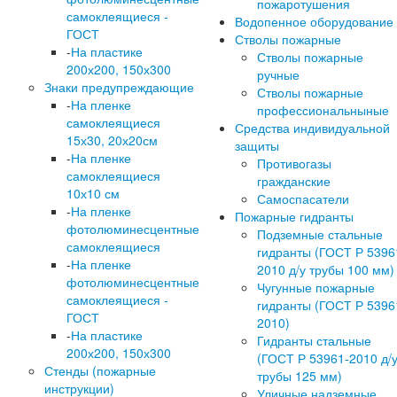
пожаротушения
самоклеящиеся -
Водопенное оборудование
ГОСТ
Стволы пожарные
-
На пластике
Стволы пожарные
200х200, 150х300
ручные
Знаки предупреждающие
Стволы пожарные
-
На пленке
профессиональныные
самоклеящиеся
Средства индивидуальной
15х30, 20х20см
защиты
-
На пленке
Противогазы
самоклеящиеся
гражданские
10х10 см
Самоспасатели
-
На пленке
Пожарные гидранты
фотолюминесцентные
Подземные стальные
самоклеящиеся
гидранты (ГОСТ Р 5396
-
На пленке
2010 д/у трубы 100 мм)
фотолюминесцентные
Чугунные пожарные
самоклеящиеся -
гидранты (ГОСТ Р 5396
ГОСТ
2010)
-
На пластике
Гидранты стальные
200х200, 150х300
(ГОСТ Р 53961-2010 д/
Стенды (пожарные
трубы 125 мм)
инструкции)
Уличные надземные