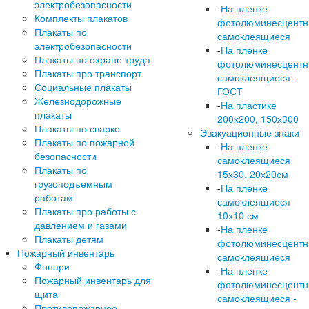
электробезопасности
-
На пленке
Комплекты плакатов
фотолюминесцент
Плакаты по
самоклеящиеся
электробезопасности
-
На пленке
Плакаты по охране труда
фотолюминесцент
Плакаты про транспорт
самоклеящиеся -
Социальные плакаты
ГОСТ
Железнодорожные
-
На пластике
плакаты
200х200, 150х300
Плакаты по сварке
Эвакуационные знаки
Плакаты по пожарной
-
На пленке
безопасности
самоклеящиеся
Плакаты по
15х30, 20х20см
грузоподъемным
-
На пленке
работам
самоклеящиеся
Плакаты про работы с
10х10 см
давлением и газами
-
На пленке
Плакаты детям
фотолюминесцент
Пожарный инвентарь
самоклеящиеся
Фонари
-
На пленке
Пожарный инвентарь для
фотолюминесцент
щита
самоклеящиеся -
Противопожарное