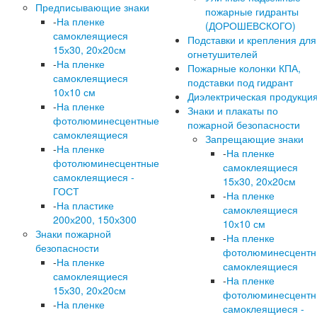
Предписывающие знаки
пожарные гидранты
-
На пленке
(ДОРОШЕВСКОГО)
самоклеящиеся
Подставки и крепления для
15х30, 20х20см
огнетушителей
-
На пленке
Пожарные колонки КПА,
самоклеящиеся
подставки под гидрант
10х10 см
Диэлектрическая продукци
-
На пленке
Знаки и плакаты по
фотолюминесцентные
пожарной безопасности
самоклеящиеся
Запрещающие знаки
-
На пленке
-
На пленке
фотолюминесцентные
самоклеящиеся
самоклеящиеся -
15х30, 20х20см
ГОСТ
-
На пленке
-
На пластике
самоклеящиеся
200х200, 150х300
10х10 см
Знаки пожарной
-
На пленке
безопасности
фотолюминесцент
-
На пленке
самоклеящиеся
самоклеящиеся
-
На пленке
15х30, 20х20см
фотолюминесцент
-
На пленке
самоклеящиеся -