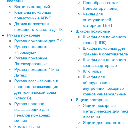
клапаны
Пенообразователи
Вентиль пожарный
(генераторы пены)
Клапаны пожарные
Чехлы для
прямоточные КПЧП
огнетушителей -
Датчик положения
материал ТЕНТ
пожарного клапана ДППК
Шкафы пожарные
Рукава пожарные
Шкафы для пожарного
Рукава пожарные для ПК
крана (ШПК)
Рукава пожарные
Шкафы пожарные для
«Премиум»
хранения огнетушител
Рукава пожарные
Шкафы для пожарного
Латексированные
крана квартирные
Рукава пожарные "Типа
Ключницы
Латекс"
Шкафы для
Рукава всасывающие и
оборудования
напорно-всасывающие
внутренних пожарных
для технической воды
кранов универсальные
(класс В)
Ящики пожарные
Рукава напорно-
Ящики пожарные
всасывающие для
металлические для пес
пеналов пожарных
и ветоши
машин
Ящики для реагентов
Комплект для