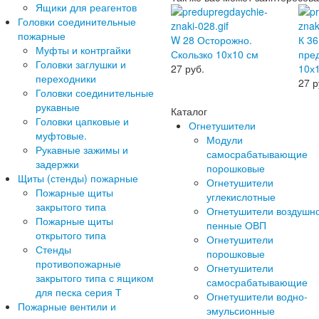
Ящики для реагентов
Головки соединительные
пожарные
W 28 Осторожно.
К 36
Муфты и контргайки
Скользко 10х10 см
пре
Головки заглушки и
27
руб.
10х
переходники
27
р
Головки соединительные
рукавные
Каталог
Головки цапковые и
Огнетушители
муфтовые.
Модули
Рукавные зажимы и
самосрабатывающие
задержки
порошковые
Щиты (стенды) пожарные
Огнетушители
Пожарные щиты
углекислотные
закрытого типа
Огнетушители воздушн
Пожарные щиты
пенные ОВП
открытого типа
Огнетушители
Стенды
порошковые
противопожарные
Огнетушители
закрытого типа с ящиком
самосрабатывающие
для песка серия Т
Огнетушители водно-
Пожарные вентили и
эмульсионные