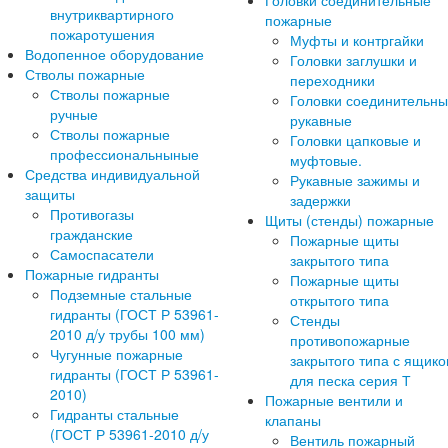
Головки соединительные
внутриквартирного
пожарные
пожаротушения
Муфты и контргайки
Водопенное оборудование
Головки заглушки и
Стволы пожарные
переходники
Стволы пожарные
Головки соединительн
ручные
рукавные
Стволы пожарные
Головки цапковые и
профессиональныные
муфтовые.
Средства индивидуальной
Рукавные зажимы и
защиты
задержки
Противогазы
Щиты (стенды) пожарные
гражданские
Пожарные щиты
Самоспасатели
закрытого типа
Пожарные гидранты
Пожарные щиты
Подземные стальные
открытого типа
гидранты (ГОСТ Р 53961-
Стенды
2010 д/у трубы 100 мм)
противопожарные
Чугунные пожарные
закрытого типа с ящик
гидранты (ГОСТ Р 53961-
для песка серия Т
2010)
Пожарные вентили и
Гидранты стальные
клапаны
(ГОСТ Р 53961-2010 д/у
Вентиль пожарный