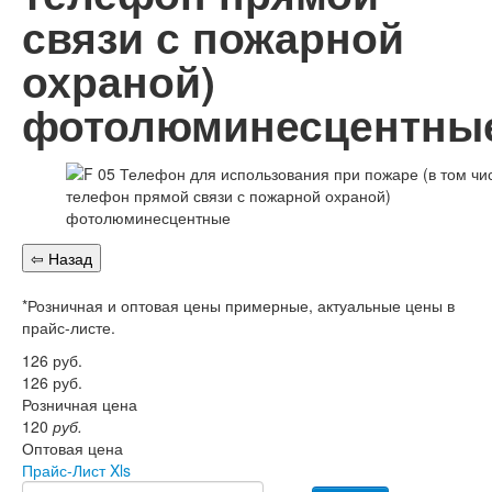
Перезарядка ОП
связи с пожарной
Перезарядка ОУ
Перезарядка ОВП
охраной)
Доставка
Оплата
фотолюминесцентны
Гарантии
О нас
Статьи
Публичная оферта
Сертификаты
Вопрос-Ответ
Контакты
*Розничная и оптовая цены примерные, актуальные цены в
прайс-листе.
126
руб.
126
руб.
Розничная цена
120
руб.
Оптовая цена
Прайс-Лист Xls