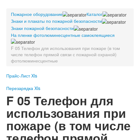
Пожарное оборудование
Пожарное оборудование
Перезарядка
Каталог
Знаки и плакаты по пожарной безопасности
Перезарядка ОП
Знаки пожарной безопасности
Перезарядка ОУ
На пленке фотолюминесцентные самоклеящиеся
Перезарядка ОВП
Доставка
F 05 Телефон для использования при пожаре (в том
числе телефон прямой связи с пожарной охраной)
Оплата
фотолюминесцентные
Гарантии
Прайс-Лист Xls
О нас
Перезарядка Xls
Статьи
F 05 Телефон для
Публичная оферта
Сертификаты
использования при
Вопрос-Ответ
пожаре (в том числе
Контакты
Пожарное оборудование
телефон прямой
Перезарядка