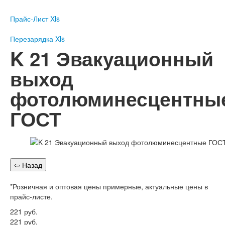
Пожарное оборудование
Прайс-Лист Xls
Перезарядка
Перезарядка ОП
Перезарядка Xls
Перезарядка ОУ
K 21 Эвакуационный
Перезарядка ОВП
выход
Доставка
фотолюминесцентны
Оплата
ГОСТ
Гарантии
О нас
Статьи
Публичная оферта
Сертификаты
Вопрос-Ответ
*Розничная и оптовая цены примерные, актуальные цены в
Контакты
прайс-листе.
221
руб.
Пожарное оборудование
221
руб.
Перезарядка