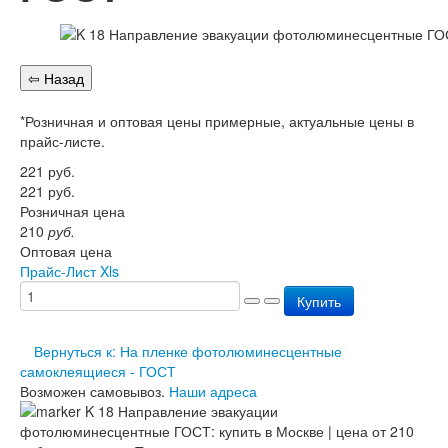
Перезарядка ОП
Перезарядка ОУ
Перезарядка ОВП
Доставка
Оплата
Гарантии
*Розничная и оптовая цены примерные, актуальные цены в
О нас
прайс-листе.
Статьи
221
руб.
Публичная оферта
221
руб.
Сертификаты
Розничная цена
Вопрос-Ответ
210
руб.
Контакты
Оптовая цена
Прайс-Лист Xls
Купить
Вернуться к: На пленке фотолюминесцентные
самоклеящиеся - ГОСТ
Возможен самовывоз.
Наши адреса