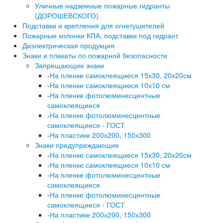
Уличные надземные пожарные гидранты
(ДОРОШЕВСКОГО)
Подставки и крепления для огнетушителей
Пожарные колонки КПА, подставки под гидрант
Диэлектрическая продукция
Знаки и плакаты по пожарной безопасности
Запрещающие знаки
-
На пленке самоклеящиеся 15х30, 20х20см
-
На пленке самоклеящиеся 10х10 см
-
На пленке фотолюминесцентные
самоклеящиеся
-
На пленке фотолюминесцентные
самоклеящиеся - ГОСТ
-
На пластике 200х200, 150х300
Знаки предупреждающие
-
На пленке самоклеящиеся 15х30, 20х20см
-
На пленке самоклеящиеся 10х10 см
-
На пленке фотолюминесцентные
самоклеящиеся
-
На пленке фотолюминесцентные
самоклеящиеся - ГОСТ
-
На пластике 200х200, 150х300