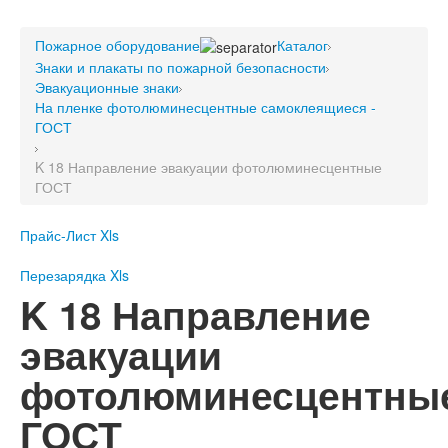
Пожарное оборудование
Пожарное оборудование
Перезарядка
Каталог
Знаки и плакаты по пожарной безопасности
Перезарядка ОП
Эвакуационные знаки
Перезарядка ОУ
На пленке фотолюминесцентные самоклеящиеся -
Перезарядка ОВП
ГОСТ
Доставка
K 18 Направление эвакуации фотолюминесцентные
Оплата
ГОСТ
Гарантии
Прайс-Лист Xls
О нас
Перезарядка Xls
Статьи
K 18 Направление
Публичная оферта
Сертификаты
эвакуации
Вопрос-Ответ
фотолюминесцентны
Контакты
ГОСТ
Пожарное оборудование
Перезарядка