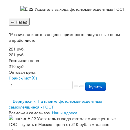
Перезарядка ОП
Перезарядка ОУ
Перезарядка ОВП
Доставка
Оплата
Гарантии
*Розничная и оптовая цены примерные, актуальные цены
О нас
в прайс-листе.
Статьи
221
руб.
Публичная оферта
221
руб.
Сертификаты
Розничная цена
Вопрос-Ответ
210
руб.
Контакты
Оптовая цена
Прайс-Лист Xls
Купить
Вернуться к: На пленке фотолюминесцентные
самоклеящиеся - ГОСТ
Возможен самовывоз.
Наши адреса