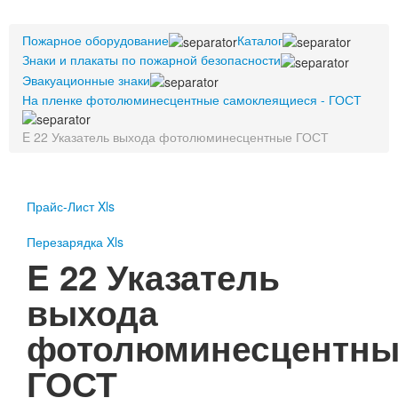
Пожарное оборудование
Пожарное оборудование
Перезарядка
Каталог
Знаки и плакаты по пожарной безопасности
Перезарядка ОП
Эвакуационные знаки
Перезарядка ОУ
На пленке фотолюминесцентные самоклеящиеся - ГОСТ
Перезарядка ОВП
Доставка
E 22 Указатель выхода фотолюминесцентные ГОСТ
Оплата
Гарантии
Прайс-Лист Xls
О нас
Перезарядка Xls
E 22 Указатель
Статьи
Публичная оферта
выхода
Сертификаты
Вопрос-Ответ
фотолюминесцентны
Контакты
ГОСТ
Пожарное оборудование
Перезарядка