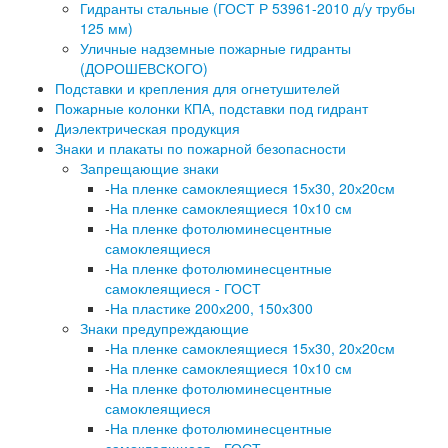
Гидранты стальные (ГОСТ Р 53961-2010 д/у трубы
125 мм)
Уличные надземные пожарные гидранты
(ДОРОШЕВСКОГО)
Подставки и крепления для огнетушителей
Пожарные колонки КПА, подставки под гидрант
Диэлектрическая продукция
Знаки и плакаты по пожарной безопасности
Запрещающие знаки
-
На пленке самоклеящиеся 15х30, 20х20см
-
На пленке самоклеящиеся 10х10 см
-
На пленке фотолюминесцентные
самоклеящиеся
-
На пленке фотолюминесцентные
самоклеящиеся - ГОСТ
-
На пластике 200х200, 150х300
Знаки предупреждающие
-
На пленке самоклеящиеся 15х30, 20х20см
-
На пленке самоклеящиеся 10х10 см
-
На пленке фотолюминесцентные
самоклеящиеся
-
На пленке фотолюминесцентные
самоклеящиеся - ГОСТ