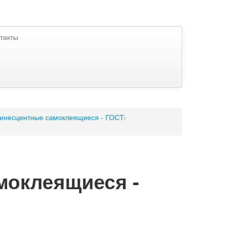
такты
инесцентные самоклеящиеся - ГОСТ
оклеящиеся -