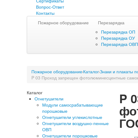
Сертификаты
Вопрос-Ответ
Контакты
Пожарное оборудование
Перезарядка
Перезарядка ОП
Перезарядка ОУ
Перезарядка ОВП
Пожарное оборудование
Каталог
Знаки и плакаты п
P 03 Проход запрещен фотолюминесцентные само
Каталог
P 
Огнетушители
Модули самосрабатывающие
фо
порошковые
Огнетушители углекислотные
ГО
Огнетушители воздушно-пенные
ОВП
Огнетушители порошковые