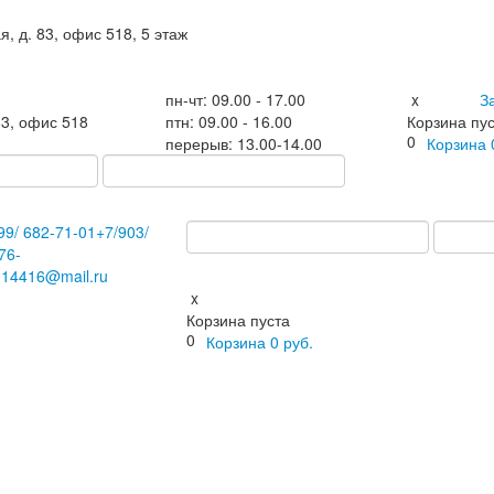
я, д. 83, офис 518, 5 этаж
пн-чт: 09.00 - 17.00
x
З
83, офис 518
птн: 09.00 - 16.00
Корзина пу
0
перерыв: 13.00-14.00
Корзина
99/
682-71-01
+7
/903/
76-
914416@mail.ru
x
Корзина пуста
0
Корзина
0
руб.