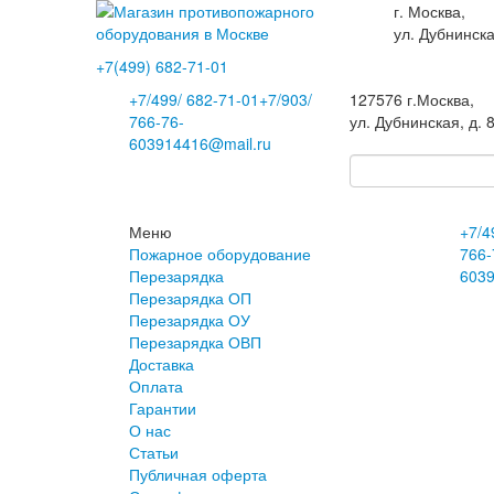
г. Москва,
ул. Дубнинска
+7(499)
682-71-01
+7
/499/
682-71-01
+7
/903/
127576
г.Москва
,
766-76-
ул. Дубнинская, д. 
60
3914416@mail.ru
Меню
+7
/4
Пожарное оборудование
766-
Перезарядка
60
3
Перезарядка ОП
Перезарядка ОУ
Перезарядка ОВП
Доставка
Оплата
Гарантии
О нас
Статьи
Публичная оферта