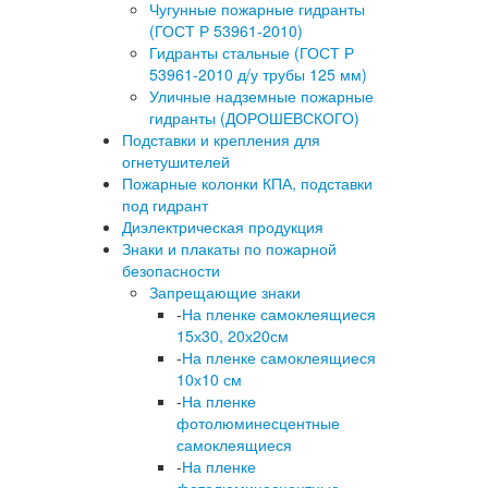
Чугунные пожарные гидранты
(ГОСТ Р 53961-2010)
Гидранты стальные (ГОСТ Р
53961-2010 д/у трубы 125 мм)
Уличные надземные пожарные
гидранты (ДОРОШЕВСКОГО)
Подставки и крепления для
огнетушителей
Пожарные колонки КПА, подставки
под гидрант
Диэлектрическая продукция
Знаки и плакаты по пожарной
безопасности
Запрещающие знаки
-
На пленке самоклеящиеся
15х30, 20х20см
-
На пленке самоклеящиеся
10х10 см
-
На пленке
фотолюминесцентные
самоклеящиеся
-
На пленке