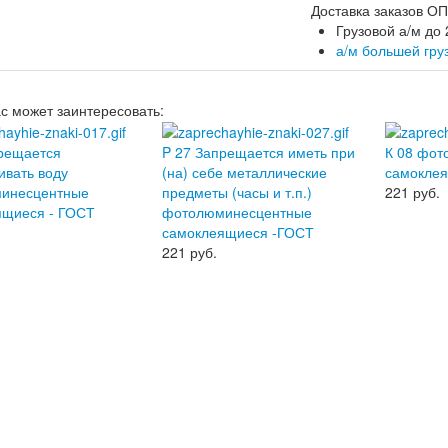
Доставка заказов 
Грузовой а/м до 
а/м большей гру
ас может заинтересовать:
рещается
P 27 Запрещается иметь при
К 08 фо
ивать воду
(на) себе металлические
самоклея
инесцентные
предметы (часы и т.п.)
221
руб.
ящиеся - ГОСТ
фотолюминесцентные
самоклеящиеся -ГОСТ
221
руб.