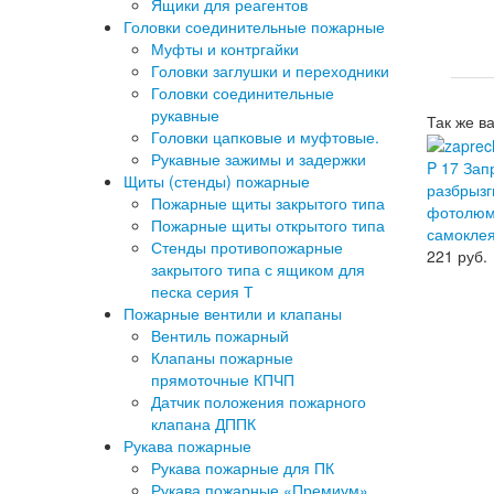
Ящики для реагентов
Головки соединительные пожарные
Муфты и контргайки
Головки заглушки и переходники
Головки соединительные
рукавные
Так же в
Головки цапковые и муфтовые.
Рукавные зажимы и задержки
P 17 Зап
Щиты (стенды) пожарные
разбрызг
Пожарные щиты закрытого типа
фотолюм
Пожарные щиты открытого типа
самокле
Стенды противопожарные
221
руб.
закрытого типа с ящиком для
песка серия Т
Пожарные вентили и клапаны
Вентиль пожарный
Клапаны пожарные
прямоточные КПЧП
Датчик положения пожарного
клапана ДППК
Рукава пожарные
Рукава пожарные для ПК
Рукава пожарные «Премиум»