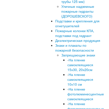
трубы 125 мм)
Уличные надземные
пожарные гидранты
(ДОРОШЕВСКОГО)
Подставки и крепления для
огнетушителей
Пожарные колонки КПА,
подставки под гидрант
Диэлектрическая продукция
Знаки и плакаты по
пожарной безопасности
Запрещающие знаки
-
На пленке
самоклеящиеся
15х30, 20х20см
-
На пленке
самоклеящиеся
10х10 см
-
На пленке
фотолюминесцентные
самоклеящиеся
-
На пленке
фотолюминесцентные