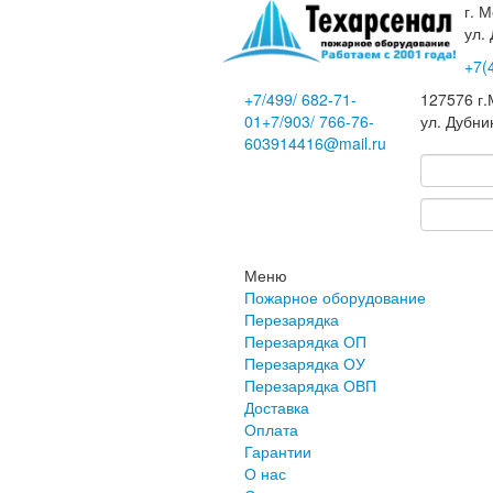
г. М
ул.
+7(
+7
/499/
682-71-
127576
г
01
+7
/903/
766-76-
ул. Дубни
60
3914416@mail.ru
Меню
Пожарное оборудование
Перезарядка
Перезарядка ОП
Перезарядка ОУ
Перезарядка ОВП
Доставка
Оплата
Гарантии
О нас