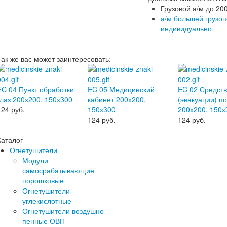
Грузовой а/м до 200
а/м большей грузо
индивидуально
Так же вас может заинтересовать:
EC 04 Пункт обработки
EC 05 Медицинский
EC 02 Средст
глаз 200х200, 150х300
кабинет 200х200,
(эвакуации) п
124
руб.
150х300
200х200, 150х
124
руб.
124
руб.
Каталог
Огнетушители
Модули
самосрабатывающие
порошковые
Огнетушители
углекислотные
Огнетушители воздушно-
пенные ОВП