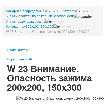
Пожарное оборудование
Пожарное оборудование
Перезарядка
Каталог
Знаки и плакаты по пожарной безопасности
Перезарядка ОП
Знаки предупреждающие
Перезарядка ОУ
На пластике 200х200, 150х300
Перезарядка ОВП
W 23 Внимание. Опасность зажима 200х200, 150х300
Доставка
Оплата
Прайс-Лист Xls
Гарантии
Перезарядка Xls
О нас
W 23 Внимание.
Статьи
Опасность зажима
Публичная оферта
Сертификаты
200х200, 150х300
Вопрос-Ответ
Контакты
Пожарное оборудование
Перезарядка