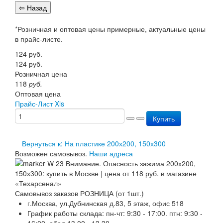
Перезарядка ОП
Перезарядка ОУ
Перезарядка ОВП
*Розничная и оптовая цены примерные, актуальные цены
Доставка
в прайс-листе.
Оплата
124
руб.
Гарантии
124
руб.
О нас
Розничная цена
Статьи
118
руб.
Публичная оферта
Оптовая цена
Сертификаты
Прайс-Лист Xls
Вопрос-Ответ
Контакты
Купить
Вернуться к: На пластике 200х200, 150х300
Возможен самовывоз.
Наши адреса
Самовывоз заказов РОЗНИЦА (от 1шт.)
г.Москва, ул.Дубнинская д.83, 5 этаж, офис 518
График работы склада: пн-чт: 9:30 - 17:00. птн: 9:30 -