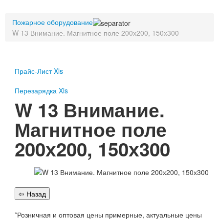
Пожарное оборудование
Пожарное оборудование
Перезарядка
W 13 Внимание. Магнитное поле 200х200, 150х300
Перезарядка ОП
Перезарядка ОУ
Перезарядка ОВП
Доставка
Прайс-Лист Xls
Оплата
Перезарядка Xls
W 13 Внимание.
Гарантии
Магнитное поле
О нас
200х200, 150х300
Статьи
Публичная оферта
Сертификаты
Вопрос-Ответ
Контакты
Пожарное оборудование
*Розничная и оптовая цены примерные, актуальные цены
Перезарядка