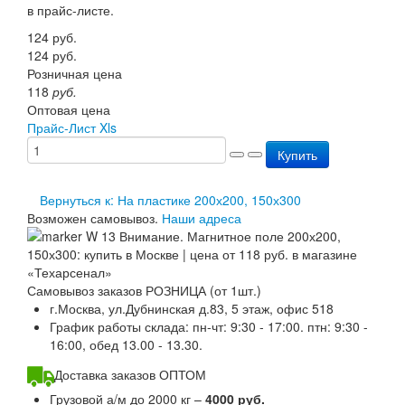
в прайс-листе.
Перезарядка ОП
Перезарядка ОУ
124
руб.
Перезарядка ОВП
124
руб.
Доставка
Розничная цена
Оплата
118
руб.
Гарантии
Оптовая цена
О нас
Прайс-Лист Xls
Статьи
Купить
Публичная оферта
Сертификаты
Вопрос-Ответ
Вернуться к: На пластике 200х200, 150х300
Контакты
Возможен самовывоз.
Наши адреса
Самовывоз заказов РОЗНИЦА (от 1шт.)
г.Москва, ул.Дубнинская д.83, 5 этаж, офис 518
График работы склада: пн-чт: 9:30 - 17:00. птн: 9:30 -
16:00, обед 13.00 - 13.30.
Доставка заказов ОПТОМ
Грузовой а/м до 2000 кг –
4000 руб.