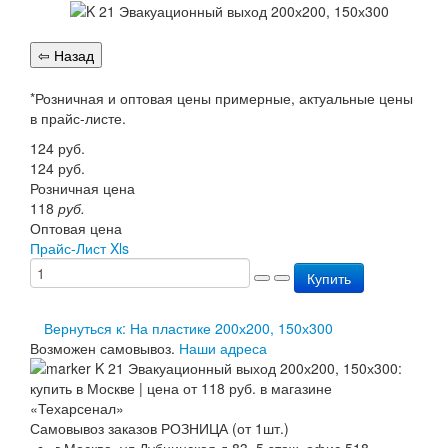
Перезарядка ОП
Перезарядка ОУ
Перезарядка ОВП
Доставка
Оплата
*Розничная и оптовая цены примерные, актуальные цены
Гарантии
в прайс-листе.
О нас
124
руб.
Статьи
124
руб.
Публичная оферта
Розничная цена
Сертификаты
118
руб.
Вопрос-Ответ
Оптовая цена
Контакты
Прайс-Лист Xls
Купить
Вернуться к: На пластике 200х200, 150х300
Возможен самовывоз.
Наши адреса
Самовывоз заказов РОЗНИЦА (от 1шт.)