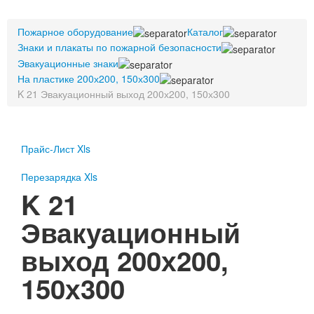
Пожарное оборудование
Пожарное оборудование
Перезарядка
Каталог
Знаки и плакаты по пожарной безопасности
Перезарядка ОП
Эвакуационные знаки
Перезарядка ОУ
На пластике 200х200, 150х300
Перезарядка ОВП
K 21 Эвакуационный выход 200х200, 150х300
Доставка
Оплата
Прайс-Лист Xls
Гарантии
Перезарядка Xls
О нас
K 21
Статьи
Эвакуационный
Публичная оферта
Сертификаты
выход 200х200,
Вопрос-Ответ
Контакты
150х300
Пожарное оборудование
Перезарядка