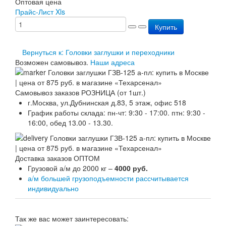
Оптовая цена
Перезарядка ОП
Прайс-Лист Xls
Перезарядка ОУ
Купить
Перезарядка ОВП
Доставка
Оплата
Вернуться к: Головки заглушки и переходники
Гарантии
Возможен самовывоз.
Наши адреса
О нас
Статьи
Публичная оферта
Самовывоз заказов РОЗНИЦА (от 1шт.)
Сертификаты
г.Москва, ул.Дубнинская д.83, 5 этаж, офис 518
Вопрос-Ответ
График работы склада: пн-чт: 9:30 - 17:00. птн: 9:30 -
Контакты
16:00, обед 13.00 - 13.30.
Доставка заказов ОПТОМ
Грузовой а/м до 2000 кг –
4000 руб.
а/м большей грузоподъемности рассчитывается
индивидуально
Так же вас может заинтересовать: