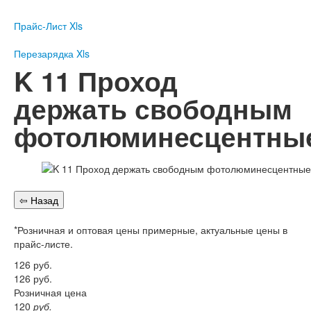
Пожарное оборудование
Прайс-Лист Xls
Перезарядка
Перезарядка ОП
Перезарядка Xls
Перезарядка ОУ
K 11 Проход
Перезарядка ОВП
держать свободным
Доставка
фотолюминесцентны
Оплата
Гарантии
О нас
Статьи
Публичная оферта
*Розничная и оптовая цены примерные, актуальные цены в
Сертификаты
прайс-листе.
Вопрос-Ответ
126
руб.
Контакты
126
руб.
Розничная цена
Пожарное оборудование
120
руб.
Перезарядка